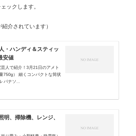
チェックします。
が紹介されています）
芸人・ハンディ＆スティッ
最安値
芸人で紹介！3月21日のアメト
量750g） 細くコンパクトな筒状
パナソ...
ー照明、掃除機、レンジ、
機（折り畳み・小型軽量・静電気）