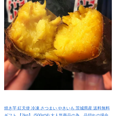
焼き芋 紅天使 冷凍 さつまい やきいも 茨城県産 送料無料
ギフト 【2kg】 (500g*4) 大人気商品の為、品切れの場合