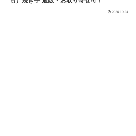
も）焼き芋 通販・お取り寄せ可！
2020.10.24