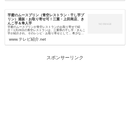
芋蜜のムースプリン（青空レストラン・干し芋プ
リン）通販・お取り寄せ可！三重・上田商店、き
んこ芋＆隼人芋
芋蜜のムースプリンが青空レストランのお取り寄せで紹
介！1月26日の青空レストランは、三重県の干し芋・きんこ
芋が紹介され、そのレシピ・お取り寄せとして… 希少な隼
人芋から作る芋蜜シロップ きんこ芋もゴロゴロ 上田商店の
www.テレビ紹介.net
さつまいもの干し芋スイー...
スポンサーリンク