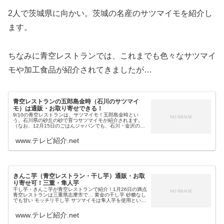
2人で茨城県に向かい。茨城の名産のサツマイモを紹介し
ます。
ちなみに青空レストランでは、これまでも色々なサツマイ
モや加工食品が紹介されてきましたが…
青空レストランの五郎島金時（石川のサツマイ
モ）は通販・お取り寄せできる！
9/10の青空レストランは、サツマイモ！五郎島金時とい
う、石川県の砂丘の砂で育つサツマイモが紹介されます。
（なお、12月15日のごはんジャパンでも、石川・金沢のサ
ツマイモとして五郎島金時が紹介されます。）五郎島金時9
月になって、いよいよ収穫...
www.テレビ紹介.net
きんこ芋（青空レストラン・干し芋）通販・お取
り寄せ可！三重・隼人芋
干し芋・きんこ芋が青空レストランで紹介！1月26日の満点
青空レストランは三重県志摩市で… 黄金の干し芋 砂糖なし
でも甘い モッチリ干し芋 サツマイモは隼人芋を使用という
上田商店の「きんこ芋」が登場し、バター焼き・酢豚・ム
ースプリン・炊き込み...
www.テレビ紹介.net