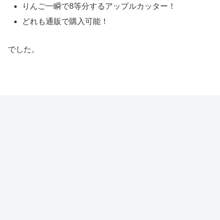
りんご一瞬で8等分するアップルカッター！
どれも通販で購入可能！
でした。
ホットサンド（得する人損する人）レシピ・作り方 （韓国
風・プルコギ、サバ水煮缶、和風のアレンジレシピベスト3）
生こうじ（青空レストラン 新潟）通販・お取り寄せ可！レシ
ピ（甘酒、塩麹）
有吉ジャポン
スポンサーリンク