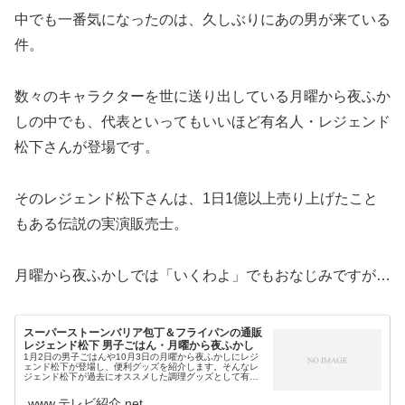
中でも一番気になったのは、久しぶりにあの男が来ている
件。
数々のキャラクターを世に送り出している月曜から夜ふか
しの中でも、代表といってもいいほど有名人・レジェンド
松下さんが登場です。
そのレジェンド松下さんは、1日1億以上売り上げたこと
もある伝説の実演販売士。
月曜から夜ふかしでは「いくわよ」でもおなじみですが…
スーパーストーンバリア包丁＆フライパンの通販
レジェンド松下 男子ごはん・月曜から夜ふかし
1月2日の男子ごはんや10月3日の月曜から夜ふかしにレジ
ェンド松下が登場し、便利グッズを紹介します。そんなレ
ジェンド松下が過去にオススメした調理グッズとして有名
なのが、スーパーストンバリアの包丁＆フライパン！（男
子ごはんは包丁）石の名の付く...
www.テレビ紹介.net