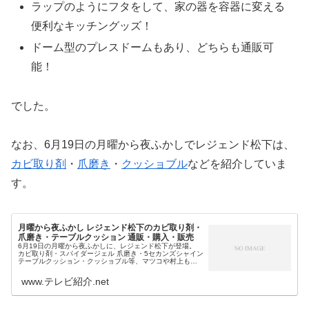
ラップのようにフタをして、家の器を容器に変える
便利なキッチングッズ！
ドーム型のプレスドームもあり、どちらも通販可
能！
でした。
なお、6月19日の月曜から夜ふかしでレジェンド松下は、
カビ取り剤
・
爪磨き
・
クッショブル
などを紹介していま
す。
月曜から夜ふかし レジェンド松下のカビ取り剤・
爪磨き・テーブルクッション 通販・購入・販売
6月19日の月曜から夜ふかしに、レジェンド松下が登場。
カビ取り剤・スパイダージェル 爪磨き・5セカンズシャイン
テーブルクッション・クッショブル等、マツコや村上も驚
きの最新グッズを1日1億円売り上げたという伝説の実演販
売で紹介します。そこ...
www.テレビ紹介.net