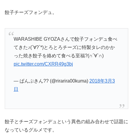
餃子チーズフォンデュ。
WARASHIBE GYOZAさんで餃子フォンデュ食べ
てきた♪(´∀?`*)とろとろチーズに特製タレのかか
った焼き餃子を絡めて食べる至福?(∩´∀`∩)
pic.twitter.com/CXRR49g3bj
— ぱんぷきん?? (@rirarira00kuma)
2018年3月3
日
餃子とチーズフォンデュという異色の組み合わせで話題に
なっているグルメです。