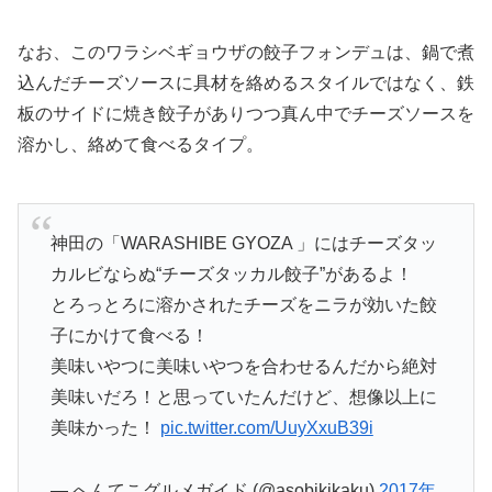
なお、このワラシベギョウザの餃子フォンデュは、鍋で煮
込んだチーズソースに具材を絡めるスタイルではなく、鉄
板のサイドに焼き餃子がありつつ真ん中でチーズソースを
溶かし、絡めて食べるタイプ。
神田の「WARASHIBE GYOZA 」にはチーズタッ
カルビならぬ“チーズタッカル餃子”があるよ！
とろっとろに溶かされたチーズをニラが効いた餃
子にかけて食べる！
美味いやつに美味いやつを合わせるんだから絶対
美味いだろ！と思っていたんだけど、想像以上に
美味かった！
pic.twitter.com/UuyXxuB39i
— へんてこグルメガイド (@asobikikaku)
2017年