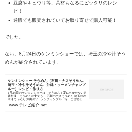
豆腐やキュウリ等、具材もなるにピッタリのレシ
ピ！
通販でも販売されていてお取り寄せで購入可能！
でした。
なお、8月24日のケンミンショーでは、埼玉の冷や汁そう
めんが紹介されています。
ケンミンショー そうめん（石川・ナスそうめん、
埼玉・冷や汁そうめん、沖縄・ソーメンチャンプ
ルー）レシピ・作り方
8月24日のケンミンショーは、そうめん！夏に欠かせない定
番料理・そうめんの中でも… 石川のナスそうめん 埼玉の冷
や汁そうめん 沖縄のソーメンチャンプルー等、ご当地そう
めんの特集です。そこで今回は、今日のケンミンショーで
www.テレビ紹介.net
紹介される、そうめんの...