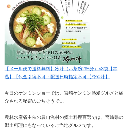
【メール便で送料無料】冷汁（お茶碗2杯分）×3袋【常
温】【代金引換不可・配送日時指定不可【冷や汁】
今日のケンミンショーでは、宮崎ケンミン熱愛グルメと紹
介される秘密のごちそうで…
農林水産省主催の農山漁村の郷土料理百選では、宮崎県の
郷土料理にもなっているご当地グルメです。