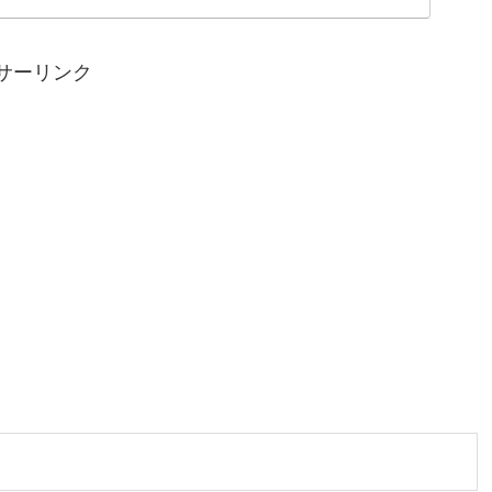
山形） ちりめん山椒...
サーリンク