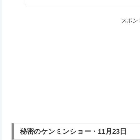
万円のりんごジュース（青森） さくらんぼ佐藤錦タルト（
スポン
秘密のケンミンショー・11月23日