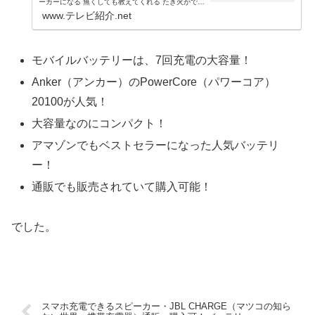
ーカーになる 無くしても教えてくれる たき火ができ
る ゲームしながら冷やしてくれる 大容量モバイルバ
www.テレビ紹介.net
ッテリー 超軽量 おしゃれなデザイン等、...
モバイルバッテリーは、7回充電の大容量！
Anker（アンカー）のPowerCore（パワーコア）
20100が人気！
大容量なのにコンパクト！
アマゾンでもベストセラーになった人気バッテリ
ー！
通販でも販売されていて購入可能！
でした。
スマホ充電できるスピーカー・JBL CHARGE（マツコの知ら