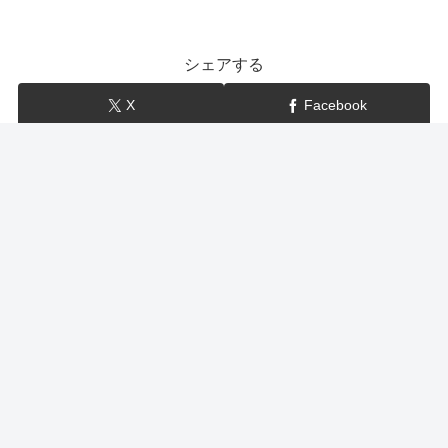
シェアする
X
Facebook
はてブ
LINE
show-BLOG
関連記事
マツコの知らない世界 キーボード（ロジクール・メカ
ニカル、ダイヤテック・マジェスタッチ、PFU・
HHKB、東プレ・リアルフォース）国産・打鍵感等
7月21日のマツコの知らない世界はキーボードの世界！ ロジクールの
メカニカル ダイヤテックのマジェスタッチ PFUのHHKB 東プレのリ
アルフォース等、おすすめのキーボードも登場しました。そこで今回