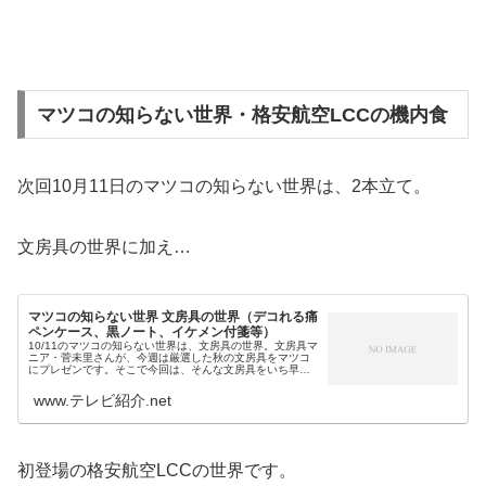
マツコの知らない世界・格安航空LCCの機内食
次回10月11日のマツコの知らない世界は、2本立て。
文房具の世界に加え…
マツコの知らない世界 文房具の世界（デコれる痛
ペンケース、黒ノート、イケメン付箋等）
10/11のマツコの知らない世界は、文房具の世界。文房具マ
ニア・菅未里さんが、今週は厳選した秋の文房具をマツコ
にプレゼンです。そこで今回は、そんな文房具をいち早く
チェックしながら…、放送終了後には、番組で紹介した文
房具をまとめてみます！マツ...
www.テレビ紹介.net
初登場の格安航空LCCの世界です。