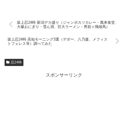
坂上忍24時 新潟デカ盛り（ジャンボカツカレー・萬来食堂、
大爆おにぎり・雪ん洞、巨大ラーメン・男前☆飛雄馬）
坂上忍24時 高知モーニング3選（デポー、八乃森、メフィス
トフェレス等）調べてみた
忍24時
スポンサーリンク