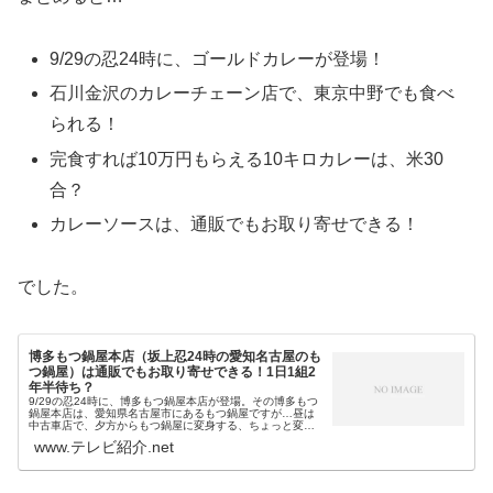
9/29の忍24時に、ゴールドカレーが登場！
石川金沢のカレーチェーン店で、東京中野でも食べ
られる！
完食すれば10万円もらえる10キロカレーは、米30
合？
カレーソースは、通販でもお取り寄せできる！
でした。
博多もつ鍋屋本店（坂上忍24時の愛知名古屋のも
つ鍋屋）は通販でもお取り寄せできる！1日1組2
年半待ち？
9/29の忍24時に、博多もつ鍋屋本店が登場。その博多もつ
鍋屋本店は、愛知県名古屋市にあるもつ鍋屋ですが…昼は
中古車店で、夕方からもつ鍋屋に変身する、ちょっと変わ
ったもつ鍋屋です。しかも、1日1組限定の完全予約制で、
www.テレビ紹介.net
その予約はなんと2年半待...