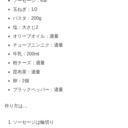
ソーセージ：4本
玉ねぎ：1/2
パスタ：200g
塩：大さじ2
オリーブオイル：適量
チューブニンニク：適量
牛乳：200ml
粉チーズ：適量
昆布茶：適量
卵：2個
ブラックペッパー：適量
作り方は…
ソーセージは輪切り