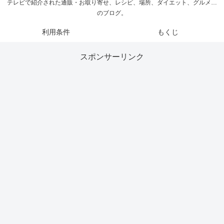
テレビで紹介された通販・お取り寄せ、レシピ、場所、ダイエット、グルメ…
のブログ。
利用条件
もくじ
スポンサーリンク