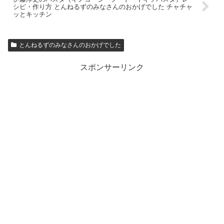
シピ・作り方 とんねるずのみなさんのおかげでした チャチャ
ッとキッチン
とんねるずのみなさんのおかげでした
スポンサーリンク