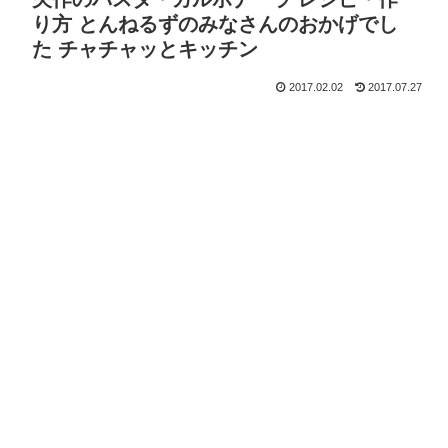
り方 とんねるずのみなさんのおかげでし
た チャチャッとキッチン
2017.02.02
2017.07.27