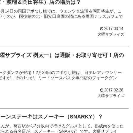
ズ・波瑠＆岡田将生）店の場所は？
月14日の両国アポなし旅では、ウエンツ＆波瑠＆岡田将生が、こ
いうのが、国技館の北・旧安田庭園の隣にある両国テラスカフェで
2017.03.14
火曜サプライズ
曜サプライズ 桝太一）は通販・お取り寄せ可！店の
クダンスが登場！2月28日のアポなし旅は、日テレアナウンサー
ですが…その1つが、ミートソースパスタ専門店のフォークダン
2017.02.28
火曜サプライズ
ーンステーキはスノーキー（SNARKY）？
さんが、葛西駅から3分以内で行けるグルメとして、熟成肉を使った
られる有名店が、スノーキー（SNARKY）です。火曜サプライ