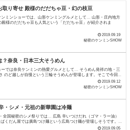
お取り寄せ 殿様のだだちゃ豆・幻の枝豆
ケンミンショーでは、山形ケンミングルメとして… 山形・庄内地方
イの殿様のだだちゃ豆も人気という「だだちゃ豆」が紹介されま
2019.09.19
秘密のケンミンSHOW
は？奈良・日本三大そうめん
ョーでは奈良ケンミンの熱愛グルメとして… そうめん発祥の地・三
さ のど越しが自慢という三輪そうめんが登場します。そこで今回...
2019.09.12
秘密のケンミンSHOW
激辛・シメ・元祖の新華園は冷麺
・全国秘密のシメ祭りでは… 広島 辛いつけだれ（ゴマ・ラー油）
ばくだん屋では廣島つけ麺という広島つけ麺が登場しそうです。...
2019.09.05