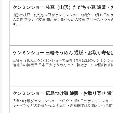
ケンミンショー 枝豆（山形）だだちゃ豆 通販・
山形の枝豆・だだちゃ豆がケンミンショーで紹介！9月19日の
の名物 ブランド枝豆 旬が短く希少な幻の枝豆 フリーズドラ
す。...
ケンミンショー 三輪そうめん 通販・お取り寄せ
三輪そうめんがケンミンショーで紹介！9月12日のケンミンシ
輪地方の特産品 日本三大そうめんの1つ 特徴はコシや極細の細
ケンミンショー 広島つけ麺 通販・お取り寄せ 
広島つけ麺がケンミンショーで紹介？9月5日のケンミンショー
キャベツなどの野菜たっぷり 元祖・新華園では冷麺という名前 