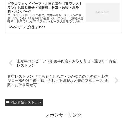
グラスフェッドビーフ・北里八雲牛（青空レスト
ラン）お取り寄せ・通販可！牧草・放牧・赤身
肉・ハンバーグ
グラスフェッドビーフの北里八雲牛が青空レストランのお
取り寄せで紹介！8月10日の青空レストランは、北海道八雲
町で… 牧草で育つグラスフェッドビーフ 大自然でのびのび
放牧 輸入穀物飼料不使用 野性味ある濃厚な旨みの赤身肉が
www.テレビ紹介.net
自慢 品種は短角牛な...
山形牛コンビーフ（加藤牛肉店）お取り寄せ・通販可！青空
レストラン
青空レストラン さくらももいちご・いかなごのくぎ煮・土佐
ジロー卵かけご飯・鶏いぶし手羽燻製など春のフルコース 通
販・お取り寄せ可
満点青空レストラン
スポンサーリンク