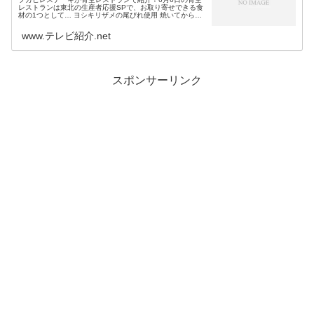
レストランは東北の生産者応援SPで、お取り寄せできる食
材の1つとして… ヨシキリザメの尾びれ使用 焼いてからス
ープのソースをかける 宮城・気仙沼 オイスターソースや
XO醤と同じ石渡商店 ...
www.テレビ紹介.net
スポンサーリンク