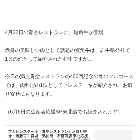
4月22日の青空レストランに、短角牛が登場！
赤身の美味しい肉として話題の短角牛は、岩手県発祥で
1％の幻として紹介された和牛ですが…
今日の満点青空レストランの400回記念の春のフルコース
では、肉料理の1位としてヒレステーキが紹介され、お取
り寄せにもなります。
（6月6日の生産者応援SP東北編でも紹介されます）
フカヒレステーキ（青空レストラン）お取り寄
せ・通販可！宮城・気仙沼・石渡商店 東北応援
フカヒレステーキが青空レストランで紹介！6月6日の青空