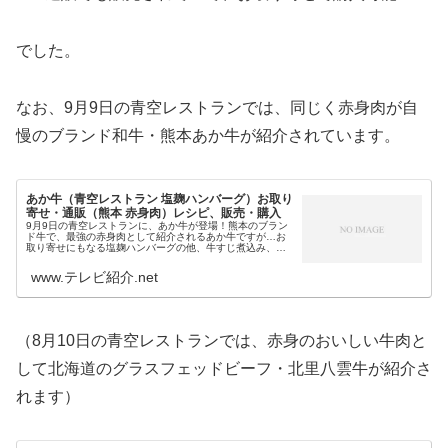
でした。
なお、9月9日の青空レストランでは、同じく赤身肉が自
慢のブランド和牛・熊本あか牛が紹介されています。
あか牛（青空レストラン 塩麹ハンバーグ）お取り
寄せ・通販（熊本 赤身肉）レシピ、販売・購入
9月9日の青空レストランに、あか牛が登場！熊本のブラン
ド牛で、最強の赤身肉として紹介されるあか牛ですが…お
取り寄せにもなる塩麹ハンバーグの他、牛すじ煮込み、原
始人焼きの塊肉、サーロインステーキのレシピも登場しま
す。そこで今回は、今日の青空レ...
www.テレビ紹介.net
（8月10日の青空レストランでは、赤身のおいしい牛肉と
して北海道のグラスフェッドビーフ・北里八雲牛が紹介さ
れます）