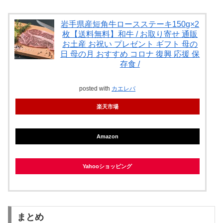
岩手県産短角牛ロースステーキ150g×2
枚【送料無料】和牛 / お取り寄せ 通販
お土産 お祝い プレゼント ギフト 母の
日 母の月 おすすめ コロナ 復興 応援 保
存食 /
posted with
カエレバ
楽天市場
Amazon
Yahooショッピング
まとめ