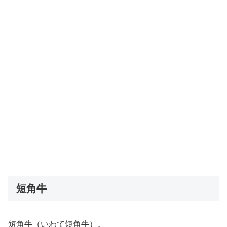
短角牛
短角牛（いわて短角牛）。