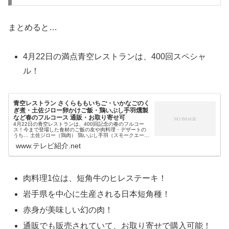
まとめると…
4月22日の満点青空レストランは、400回スペシャ
ル！
青空レストラン さくらももいちご・いかなごのく
ぎ煮・土佐ジロー卵かけご飯・鶏いぶし手羽燻製
など春のフルコース 通販・お取り寄せ可
4月22日の青空レストランは、400回記念の春のフルコー
ス！今まで登場した食材のご飯の友や肉料理・デザートの
うち… 土佐ジロー（鶏肉） 鶏いぶし手羽（スモークエー
ス） いかなごのくぎ煮さくらももいちご等が再登場し、お
www.テレビ紹介.net
取り寄せにもなります。青...
肉料理1位は、短角牛のヒレステーキ！
岩手県を中心に生産される日本短角種！
赤身が美味しい幻の肉！
通販でも販売されていて、お取り寄せで購入可能！