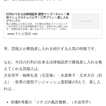
行列のできる法律相談所 渡部マンゴータルト！堀
田マシュマロチョコピザ！三平プリン！差し入れ
グランプリ
既に法律は二の次三の次。その他の企画がメインとなって
いる行列のできる法律相談所ですが…次回7/31も例にもれ
ず、法律以外の企画。差し入れグランプリです！（2月2日
の差し入れGPでは巨人・元木大介がオススメするサバ缶等
www.テレビ紹介.net
が紹介されます）差し入れ...
等、芸能人が勝負差し入れを紹介する人気の特集です。
なお、今日の行列の出来る法律相談所で勝負差し入れを教
えてくれる芸能人は、
大谷亮平・柚希礼音（元宝塚）・水原希子・元木大介（巨
人）・世界の渡部アンジャッシュ渡部建の5人で、差し入
れは…
俳優K考案の「イチゴの風呂敷餅」（大谷亮平）