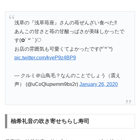
浅草の『浅草苺座』さんの苺ぜんざい食べた‼︎
あんこの甘さと苺の甘酸っぱさが美味しかったで
す(✿´ ꒳ ` )♡
お店の雰囲気も可愛くてよかったです(*´꒳`*)
pic.twitter.com/kyeP9z4BP9
— クルミ＠山鳥毛？なんのことでしょう（震え
声） (@uCoQlupwmm9bs2r)
January 26, 2020
柚希礼音の吹き寄せちらし寿司