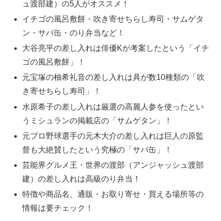
ュ渡部建）の5人がオススメ！
イチゴの風呂敷餅・吹き寄せちらし寿司・サムゲタ
ン・サバ缶・のり弁当など！
大谷亮平の差し入れは俳優Kが考案したという「イチ
ゴの風呂敷餅」！
元宝塚の柚希礼音の差し入れは具が数10種類の「吹
き寄せちらし寿司」！
水原希子の差し入れは厳選の高麗人参を使ったとい
うミシュランの掲載店の「サムゲタン」！
元プロ野球選手の元木大介の差し入れは巨人の原監
督も大絶賛したという究極の「サバ缶」！
芸能界グルメ王・世界の渡部（アンジャッシュ渡部
建）の差し入れは高級のり弁当！
特徴や商品名、通販・お取り寄せ・買える場所等の
情報は要チェック！