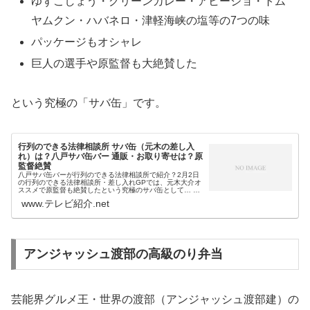
ゆずこしょう・グリーンカレー・アヒージョ・トム
ヤムクン・ハバネロ・津軽海峡の塩等の7つの味
パッケージもオシャレ
巨人の選手や原監督も大絶賛した
という究極の「サバ缶」です。
行列のできる法律相談所 サバ缶（元木の差し入
れ）は？八戸サバ缶バー 通販・お取り寄せは？原
監督絶賛
八戸サバ缶バーが行列のできる法律相談所で紹介？2月2日
の行列のできる法律相談所・差し入れGPでは、元木大介オ
ススメで原監督も絶賛したという究極のサバ缶として… 青
森・八戸で獲れた鯖使用 ゆずこしょう・グリーンカレー・
www.テレビ紹介.net
アヒージョ・トムヤムクン...
アンジャッシュ渡部の高級のり弁当
芸能界グルメ王・世界の渡部（アンジャッシュ渡部建）の