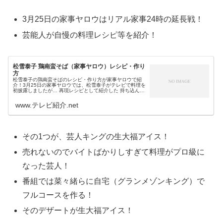
3月25日の家事ヤロウはリアル家事24時の延長戦！
芸能人が自慢の料理レシピ等を紹介！
松雪泰子 鶏南蛮そば（家事ヤロウ）レシピ・作り
方
松雪泰子の鶏南蛮そばのレシピ・作り方が家事ヤロウで紹
介！3月25日の家事ヤロウでは、松雪泰子がテレビで料理を
初披露しましたが… 再現レシピとして紹介した 持ち込んだ
塩（ろく助 白塩）などの調味料で作った 麺つゆ（本つゆ・
白だし）の割合もこだ...
www.テレビ紹介.net
その1つが、芸人キングの生大福アイス！
売れないのでバイトばかりしすぎて料理がプロ級に
なった芸人！
番組では菜々緒らに自宅（グランメゾンキング）で
フルコースを作る！
そのデザートが生大福アイス！