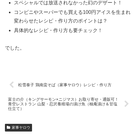
スペシャルでは放送されなかった幻のデザート！
コンビニやスーパーでも買える100円アイスを生まれ
変わらせたレシピ・作り方のポイントは？
具体的なレシピ・作り方も要チェック！
でした。
松雪泰子 鶏南蛮そば（家事ヤロウ）レシピ・作り方
富士の介（キングサーモン×ニジマス）お取り寄せ・通販可！
青空レストラン 山梨・忍沢養殖場の漬け魚（柚庵漬け＆甘塩
仕立て）
家事ヤロウ