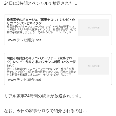
24日に3時間スペシャルで放送された…
松雪泰子のポタージュ（家事ヤロウ）レシピ・作
り方 ニンジンとマイタケ
松雪泰子のポタージュスープのレシピ・作り方が家事ヤロ
ウで紹介！3月24日の家事ヤロウでは、松雪泰子がテレビで
料理を初披露しましたが…そのレシピが、ニンジンとマイ
タケのポタージュスープです。そこで今回は、今日の家事
ヤロウで紹介された松雪泰子の...
www.テレビ紹介.net
阿佐ヶ谷姉妹のキノコバターソテー（家事ヤロ
ウ）レシピ・作り方 私のフランス料理（バター替
わり）
阿佐ヶ谷姉妹のキノコバターソテーのレシピ・作り方が家
事ヤロウで紹介！3月24日の家事ヤロウでは、阿佐ヶ谷姉妹
がも料理を初披露しましたが…そのレシピが、私のフラン
ス料理をバター替わりに使った冷凍きのこのキノコバター
www.テレビ紹介.net
ソテーです。そこで今回は、今...
リアル家事24時間の続きが放送されます。
なお、今日の家事ヤロウで紹介されるのは…