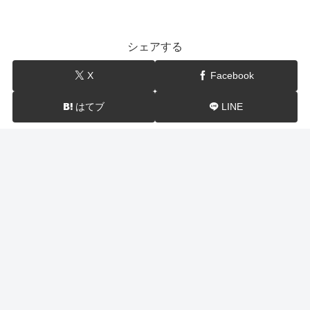
シェアする
X
Facebook
はてブ
LINE
show-BLOG
関連記事
家事ヤロウ 料理ベスト20（8/4）レシピ・作り方 みりん
生キャラメル・ホテルのトースト・魚焼きマシュマロ・
缶詰ゼリー等
家事ヤロウの料理ベスト20が8が4日のSPで紹介！そこで今回は… み
りん生キャラメル（みりんキャラメル） 魚焼きグリルで野菜 丸ごと
みかんゼリー 王道バタートースト 冷凍シジミ味噌汁 名店のスクラン