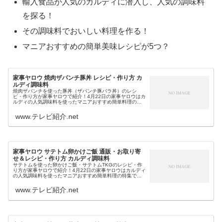
輸入食品が人気のカルディに潜入し、人気の調味料
を探る！
その調味料でおいしい料理を作る！
マニアおすすめの簡単美味レシピが5つ？
家事ヤロウ 焼肉ザパンチ豚丼 レシピ・作り方 カ
ルディ調味料
焼肉ザパンチを使った豚丼（ザパンチ豚バラ丼）のレシ
ピ・作り方が家事ヤロウで紹介！4月22日の家事ヤロウはカ
ルディの人気調味料を使ったマニアおすすめ簡単料理の特
集でしたが、その1つが…焼肉ザパンチを使った豚バラ丼で
した。そこで今回は、今日の家...
www.テレビ紹介.net
家事ヤロウ サテトム卵かけご飯 通販・お取り寄
せ＆レシピ・作り方 カルディ調味料
サテトムを使った卵かけご飯・サテトムTKGのレシピ・作
り方が家事ヤロウで紹介！4月22日の家事ヤロウはカルディ
の人気調味料を使ったマニアおすすめ簡単料理の特集でし
たが、その1つが…サテトムを使ったエスニック卵かけご飯
でした。そこで今回は、今...
www.テレビ紹介.net