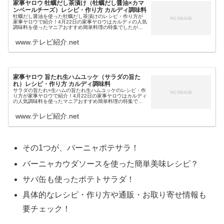
家事ヤロウ 牡蠣だし茶漬け（牡蠣だし醤油×カマ
ンベールチーズ）レシピ・作り方 カルディ調味料
牡蠣だし醤油を使った牡蠣だし茶漬けのレシピ・作り方が
家事ヤロウで紹介！4月22日の家事ヤロウはカルディの人気
調味料を使ったマニアおすすめ簡単料理の特集でしたが、
その1つが…カマンベールチーズ×牡蠣だし醤油を使った牡
蠣だし茶漬けでした。そこで...
www.テレビ紹介.net
家事ヤロウ 旨たれ生ハムユッケ（サラダの旨た
れ）レシピ・作り方 カルディ調味料
サラダの旨たれ×生ハムの旨たれ生ハムユッケのレシピ・作
り方が家事ヤロウで紹介！4月22日の家事ヤロウはカルディ
の人気調味料を使ったマニアおすすめ簡単料理の特集でし
たが、その1つが…生ハム×サラダの旨たれを使った旨たれ
生ハムユッケでした。そこ...
www.テレビ紹介.net
その1つが、バーニャポテサラ！
バーニャカウダソースを使った簡単美味レシピ？
サバ缶も使ったポテトサラダ！
具体的なレシピ・作り方や通販・お取り寄せ情報も
要チェック！