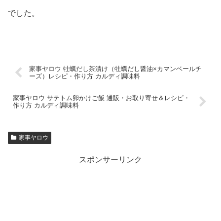
でした。
家事ヤロウ 牡蠣だし茶漬け（牡蠣だし醤油×カマンベールチ
ーズ）レシピ・作り方 カルディ調味料
家事ヤロウ サテトム卵かけご飯 通販・お取り寄せ＆レシピ・
作り方 カルディ調味料
家事ヤロウ
スポンサーリンク