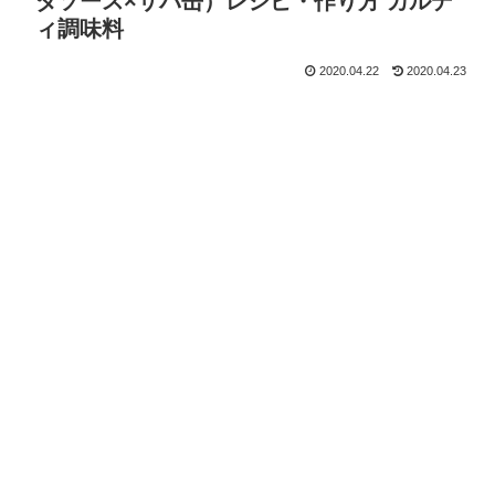
ダソース×サバ缶）レシピ・作り方 カルデ
ィ調味料
2020.04.22
2020.04.23