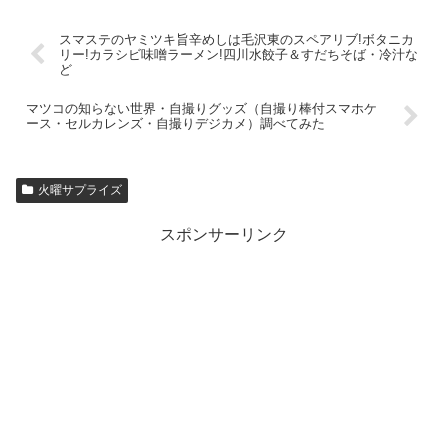
スマステのヤミツキ旨辛めしは毛沢東のスペアリブ!ボタニカ
リー!カラシビ味噌ラーメン!四川水餃子＆すだちそば・冷汁な
ど
マツコの知らない世界・自撮りグッズ（自撮り棒付スマホケ
ース・セルカレンズ・自撮りデジカメ）調べてみた
火曜サプライズ
スポンサーリンク