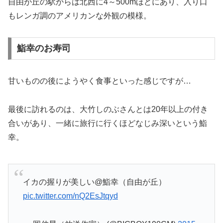
もレンガ調のアメリカンな外観の模様。
鮨幸のお寿司
甘いものの後にようやく食事といった感じですが…
最後に訪れるのは、大竹しのぶさんとは20年以上の付き
合いがあり、一緒に旅行に行くほどなじみ深いという鮨
幸。
イカの握りが美しい@鮨幸（自由が丘）
pic.twitter.com/nQ2EsJtqyd
— 岡伸晃（放送作家） (@BIGBOY190CM)
2015