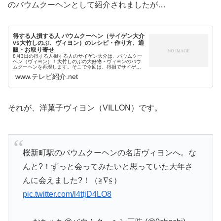
のバウムクーヘンとして紹介されましたが…
得する人損する人 バウムクーヘン（サイゲン大介
vs大竹しのぶ、ヴィヨン）のレシピ・作り方、通
販・お取り寄せ
8月3日の得する人損する人のサイゲン大介は、バウムクー
ヘン（ヴィヨン）！大竹しのぶの大好物・ヴィヨンのバウ
ムクーヘンを再現します。そこで今回は、得損でサイゲン
大介が披露するバウムクーヘンの作り方やレシピ。そし
www.テレビ紹介.net
て、ヴィヨンの通販・お取り寄せ方...
それが、洋菓子ヴィヨン（VILLON）です。
桜新町駅のバウムクーヘンの名店ヴィヨンへ。な
んと?！ずっと会ってみたいと思っていた大年さ
んに会えました?！（≧∇≦）
pic.twitter.com/l4ttjD4LO8
— おちゃち@バウムクーヘン三昧 (@0chachi)