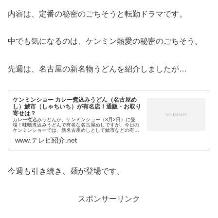
内容は、定番の秘密のごちそうと転勤ドラマです。
中でも気になるのは、ケンミン熱愛の秘密のごちそう。
先週は、名古屋の新名物うどんを紹介しましたが…
ケンミンショー カレー煮込みうどん（名古屋め
し）鯱市（しゃちいち）が有名店！通販・お取り
寄せは？
カレー煮込みうどんが、ケンミンショー（3月2日）に登
場！味噌煮込みうどんで有名な名古屋めしですが、今日の
ケンミンショーでは、新名古屋めしとして鯱市などの有名
店も話題になっているカレー煮込みうどんが紹介されま
www.テレビ紹介.net
す。そこで今回は、そのカレー煮込み...
今週も引き続き、麺が登場です。
スポンサーリンク