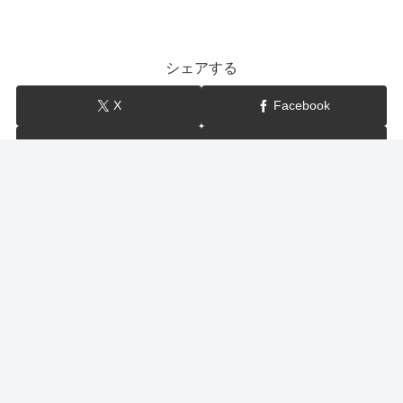
シェアする
X
Facebook
はてブ
LINE
show-BLOG
関連記事
ケンミンショー 定義山の油揚げ（宮城・三角）通販・
お取り寄せは？
定義山の油揚げがケンミンショーで登場！8月20日のケンミンショー
では… 宮城の極厚油揚げ 仙台の山奥で行列ができる 定義山の定義と
うふ店の名物という三角定義あぶらあげが、最強おでかけグルメの1
つとして紹介されます。そこで今回は、今日のケンミ...