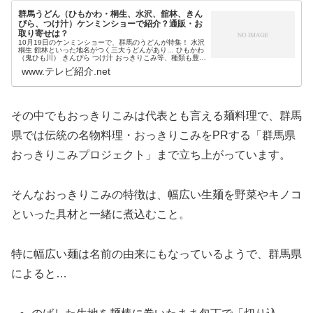
群馬うどん（ひもかわ・桐生、水沢、舘林、きん
ぴら、つけ汁）ケンミンショーで紹介？通販・お
取り寄せは？
10月19日のケンミンショーで、群馬のうどんが特集！ 水沢
桐生 館林といった地名がつく三大うどんがあり… ひもかわ
（鬼ひも川） きんぴら つけ汁 おっきりこみ等、種類も豊富
な群馬のうどんが、関東のうどん王国の1つとして紹介され
www.テレビ紹介.net
そうです。そ...
その中でもおっきりこみは代表とも言える麺料理で、群馬
県では伝統の名物料理・おっきりこみをPRする「群馬県
おっきりこみプロジェクト」まで立ち上がっています。
そんなおっきりこみの特徴は、幅広い生麺を野菜やキノコ
といった具材と一緒に煮込むこと。
特に幅広い麺は名前の由来にもなっているようで、群馬県
によると…