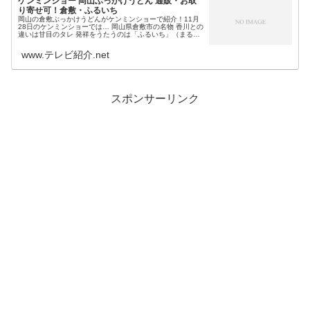
ケンミンショー 岡山ぶっかけうどん 通販・お取
り寄せ可！倉敷・ふるいち
岡山の倉敷ぶっかけうどんがケンミンショーで紹介！11月
28日のケンミンショーでは… 岡山県倉敷市の名物 香川との
違いは甘目のタレ 発祥をうたうのは「ふるいち」（まる
ぶ）という岡山の倉敷ぶっかけうどんが特集されます。そ
こで今回は、今日のケンミ...
www.テレビ紹介.net
スポンサーリンク