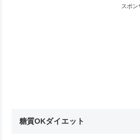
スポン
糖質OKダイエット