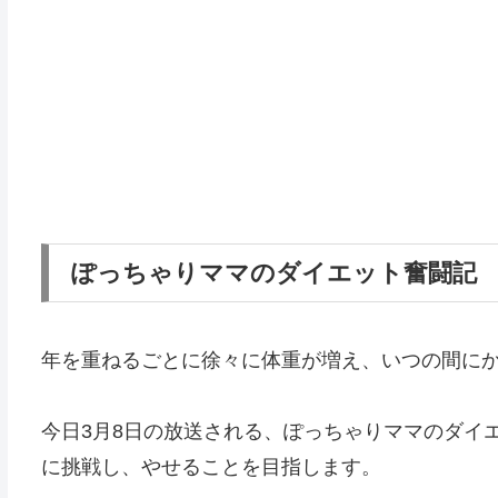
ぽっちゃりママのダイエット奮闘記
年を重ねるごとに徐々に体重が増え、いつの間に
今日3月8日の放送される、ぽっちゃりママのダイ
に挑戦し、やせることを目指します。