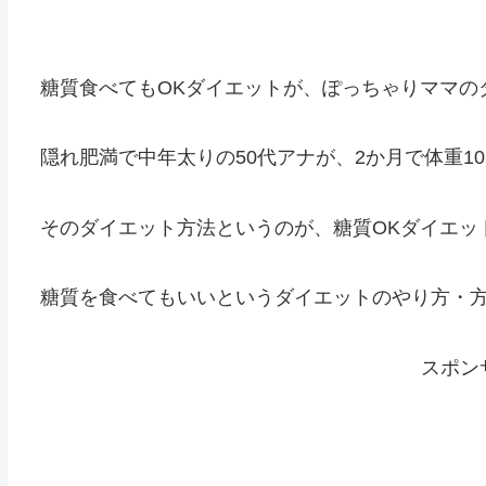
糖質食べてもOKダイエットが、ぽっちゃりママの
隠れ肥満で中年太りの50代アナが、2か月で体重1
そのダイエット方法というのが、糖質OKダイエッ
糖質を食べてもいいというダイエットのやり方・
スポン