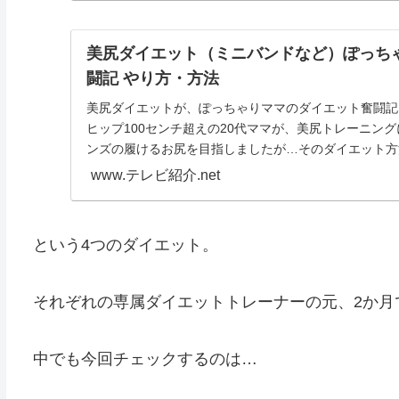
美尻ダイエット（ミニバンドなど）ぽっち
闘記 やり方・方法
美尻ダイエットが、ぽっちゃりママのダイエット奮闘記
ヒップ100センチ超えの20代ママが、美尻トレーニン
ンズの履けるお尻を目指しましたが…そのダイエット方法
www.テレビ紹介.net
という4つのダイエット。
それぞれの専属ダイエットトレーナーの元、2か月
中でも今回チェックするのは…