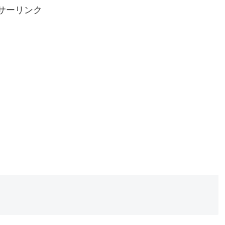
サーリンク