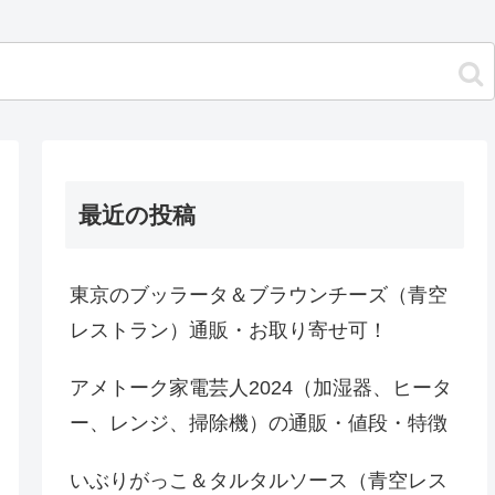
最近の投稿
東京のブッラータ＆ブラウンチーズ（青空
レストラン）通販・お取り寄せ可！
アメトーク家電芸人2024（加湿器、ヒータ
ー、レンジ、掃除機）の通販・値段・特徴
いぶりがっこ＆タルタルソース（青空レス