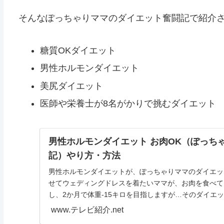
そんなぽっちゃりママのダイエット奮闘記で紹介
糖質OKダイエット
男性ホルモンダイエット
美尻ダイエット
医師や栄養士が8名がかりで挑むダイエット
男性ホルモンダイエット お肉OK（ぽっち
記）やり方・方法
男性ホルモンダイエットが、ぽっちゃりママのダイエッ
せてウェディングドレスを着たいママが、お肉を食べて
し、2か月で体重-15キロを目指しますが…そのダイエ
エ...
www.テレビ紹介.net