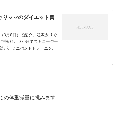
ゃりママのダイエット奮
（3月8日）で紹介。妊娠太りで
グに挑戦し、2か月でスキニージー
が、ミニバンドトレーニン...
での体重減量に挑みます。