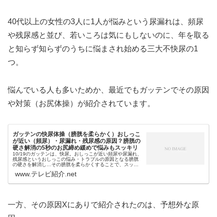
40代以上の女性の3人に1人が悩みという尿漏れは、頻尿
や残尿感と並び、若いころは気にもしないのに、年を取る
と知らず知らずのうちに悩まされ始める三大不快尿の1
つ。
悩んでいる人も多いためか、最近でもガッテンでその原因
や対策（お尻体操）が紹介されています。
ガッテンの快尿体操（膀胱を柔らかく）おしっこ
が近い（頻尿）・尿漏れ・残尿感の原因？膀胱の
硬さ解消の5秒のお尻締め緩めで悩みもスッキリ
10/19のガッテンは、快尿。おしっこが近い頻尿や尿漏れ、
残尿感というおしっこの悩み・トラブルの原因となる膀胱
の硬さを解消し…その膀胱を柔らかくすることで、スッキ
リとした快尿を実現するというガッテン流の快尿体操が紹
www.テレビ紹介.net
介されました。しかもその膀...
一方、その原因Xにありで紹介されたのは、予想外な原