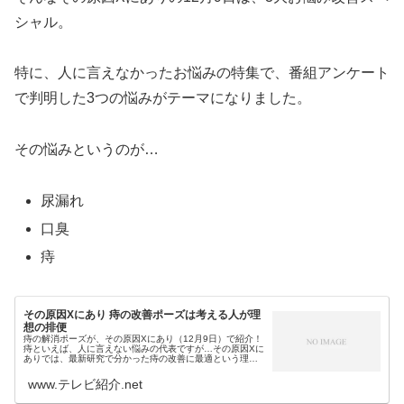
シャル。
特に、人に言えなかったお悩みの特集で、番組アンケート
で判明した3つの悩みがテーマになりました。
その悩みというのが…
尿漏れ
口臭
痔
その原因Xにあり 痔の改善ポーズは考える人が理
想の排便
痔の解消ポーズが、その原因Xにあり（12月9日）で紹介！
痔といえば、人に言えない悩みの代表ですが…その原因Xに
ありでは、最新研究で分かった痔の改善に最適という理想
の排便ポーズ（考える人風）が紹介されています。その原
因Xにあり・悩み解消毎回毎...
www.テレビ紹介.net