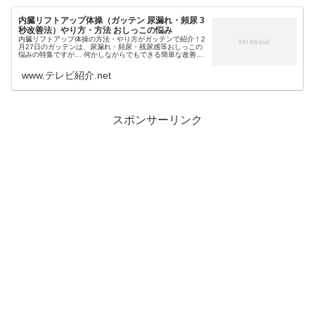
内臓リフトアップ体操（ガッテン 尿漏れ・頻尿 3
秒改善法）やり方・方法 おしっこの悩み
内臓リフトアップ体操の方法・やり方がガッテンで紹介！2
月27日のガッテンは、尿漏れ・頻尿・残尿感等おしっこの
悩みの特集ですが… 何かしながらでもできる簡単な改善法
たるむ（緩む）と膀胱が下がる骨盤の筋肉を鍛える方法と
して紹介されたのが、肛門...
www.テレビ紹介.net
スポンサーリンク