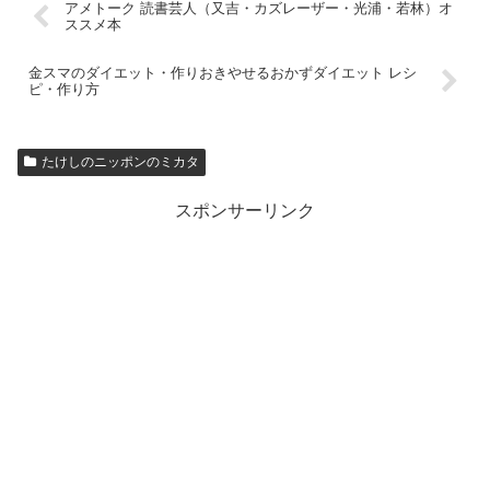
アメトーク 読書芸人（又吉・カズレーザー・光浦・若林）オ
ススメ本
金スマのダイエット・作りおきやせるおかずダイエット レシ
ピ・作り方
たけしのニッポンのミカタ
スポンサーリンク