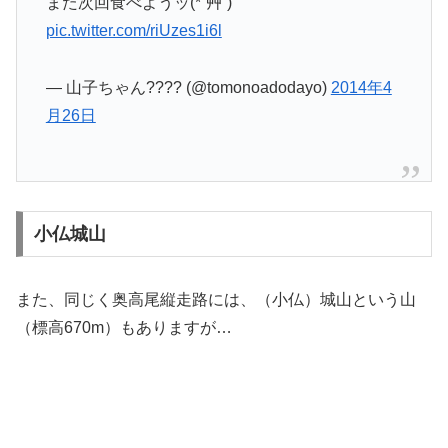
また次回食べようッ(*´艸`)
pic.twitter.com/riUzes1i6l
— 山子ちゃん???? (@tomonoadodayo)
2014年4
月26日
小仏城山
また、同じく奥高尾縦走路には、（小仏）城山という山
（標高670m）もありますが…