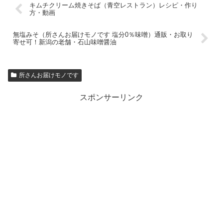
キムチクリーム焼きそば（青空レストラン）レシピ・作り
方・動画
無塩みそ（所さんお届けモノです 塩分0％味噌）通販・お取り
寄せ可！新潟の老舗・石山味噌醤油
所さんお届けモノです
スポンサーリンク