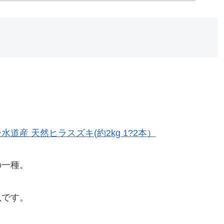
道産 天然ヒラスズキ(約2kg 1?2本）
の一種。
魚です。