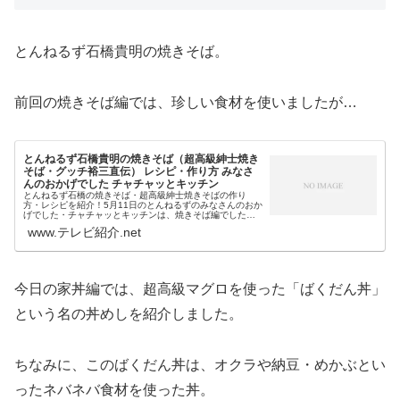
とんねるず石橋貴明の焼きそば。
前回の焼きそば編では、珍しい食材を使いましたが…
とんねるず石橋貴明の焼きそば（超高級紳士焼き
そば・グッチ裕三直伝） レシピ・作り方 みなさ
んのおかげでした チャチャッとキッチン
とんねるず石橋の焼きそば・超高級紳士焼きそばの作り
方・レシピを紹介！5月11日のとんねるずのみなさんのおか
げでした・チャチャッとキッチンは、焼きそば編でした
が…とんねるず石橋貴明が披露した焼きそばは、グッチ裕
www.テレビ紹介.net
三直伝という「超高級 紳士焼きそ...
今日の家丼編では、超高級マグロを使った「ばくだん丼」
という名の丼めしを紹介しました。
ちなみに、このばくだん丼は、オクラや納豆・めかぶとい
ったネバネバ食材を使った丼。