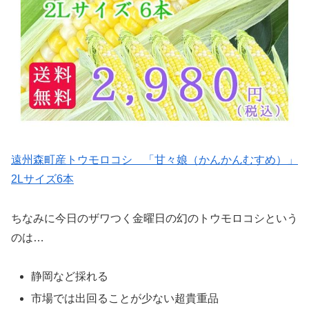
遠州森町産トウモロコシ 「甘々娘（かんかんむすめ）」
2Lサイズ6本
ちなみに今日のザワつく金曜日の幻のトウモロコシという
のは…
静岡など採れる
市場では出回ることが少ない超貴重品