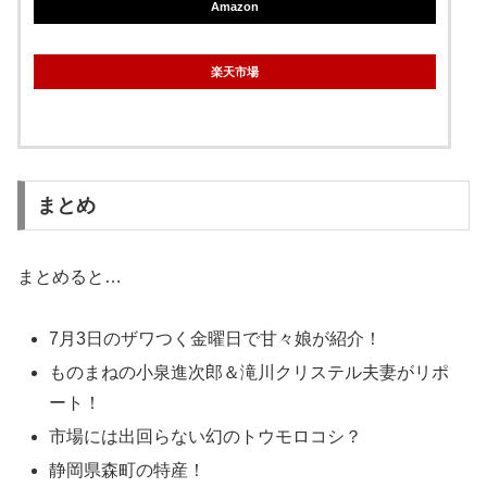
Amazon
楽天市場
まとめ
まとめると…
7月3日のザワつく金曜日で甘々娘が紹介！
ものまねの小泉進次郎＆滝川クリステル夫妻がリポ
ート！
市場には出回らない幻のトウモロコシ？
静岡県森町の特産！