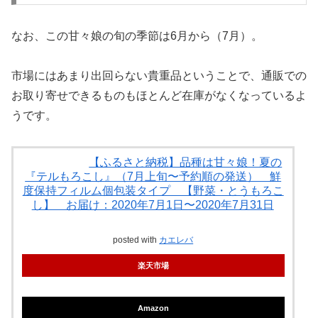
なお、この甘々娘の旬の季節は6月から（7月）。
市場にはあまり出回らない貴重品ということで、通販での
お取り寄せできるものもほとんど在庫がなくなっているよ
うです。
【ふるさと納税】品種は甘々娘！夏の
『テルもろこし』（7月上旬〜予約順の発送） 鮮
度保持フィルム個包装タイプ 【野菜・とうもろこ
し】 お届け：2020年7月1日〜2020年7月31日
posted with
カエレバ
楽天市場
Amazon