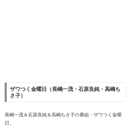
ザワつく金曜日（長嶋一茂・石原良純・高嶋ち
さ子）
長嶋一茂＆石原良純＆高嶋ちさ子の番組・ザワつく金曜
日。