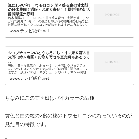
嵐にしやがれ トウモロコシ 甘々娘＆森の甘太郎
の鈴木農園？通販・お取り寄せ可！櫻井翔の朝活
静岡県遠州森町
鈴木農園のトウモロコシ・甘々娘＆森の甘太郎が嵐にしや
がれで紹介？6月30日の嵐にしやがれの櫻井翔の朝活では、
静岡の朝どれトウモロコシが紹介されますが…有名なの
は、甘いブランドとうもろこしの甘々娘や森の甘太郎で有
www.テレビ紹介.net
名な、行列のできる農家・鈴木農...
ジョブチューンのとうもろこし・甘々娘＆森の甘
太郎（鈴木農園）お取り寄せや直売所もあるって
よ
毎回、色々な職業の「ぶちゃけー」を聞けるジョブチュー
ン。いつもはスタジオでその道のプロの話を聞き出してい
ますが…次回7/30は、ネプチューンやバナナマンが現地に
直撃取材する農家＆漁師スペシャル版です！その職業も、
www.テレビ紹介.net
桃・スイカ・枝豆・パイナップ...
ちなみにこの甘々娘はバイカラーの品種。
黄色と白の粒の2食の粒のトウモロコシになっているのが
見た目の特徴です。