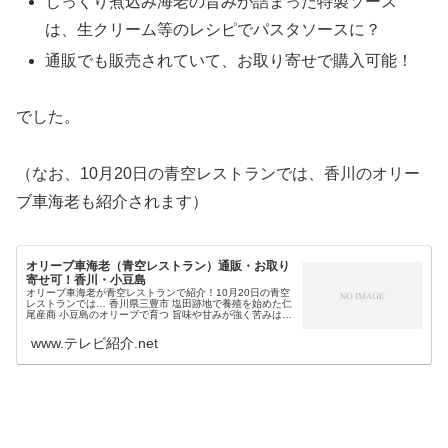
じっくり煮込み海老の旨みが詰まった特製ソース
は、生クリーム等のレシピでパスタソースに？
通販でも販売されていて、お取り寄せで購入可能！
でした。
（なお、10月20日の青空レストランでは、香川のオリー
ブ車海老も紹介されます）
オリーブ車海老（青空レストラン）通販・お取り
寄せ可！香川・小豆島
オリーブ車海老が青空レストランで紹介！10月20日の青空
レストランでは… 香川県三豊市 塩田跡地で養殖を始めた仁
尾産商 小豆島のオリーブで育つ 旨味や甘みが強く苦みは弱
い 青空レストランのおせちレシピになるというオリーブ車
海老が登場します。...
www.テレビ紹介.net