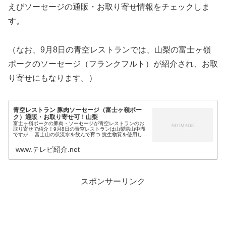
えびソーセージの通販・お取り寄せ情報をチェックしま
す。
（なお、9月8日の青空レストランでは、山梨の富士ヶ嶺
ポークのソーセージ（フランクフルト）が紹介され、お取
り寄せにもなります。）
青空レストラン 豚肉ソーセージ（富士ヶ嶺ポー
ク）通販・お取り寄せ可！山梨
富士ヶ嶺ポークの豚肉・ソーセージが青空レストランのお
取り寄せで紹介！9月8日の青空レストランは山梨県山中湖
ですが… 富士山の伏流水を飲んで育つ 抗生物質を使用しな
い飼料を与える 黒豚とデュロック種から生まれる 臭みの少
なさが自慢というブラン...
www.テレビ紹介.net
スポンサーリンク