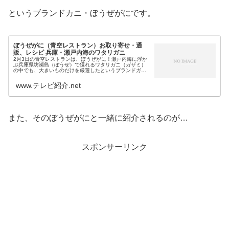
というブランドカニ・ぼうぜがにです。
ぼうぜがに（青空レストラン）お取り寄せ・通
販、レシピ 兵庫・瀬戸内海のワタリガニ
2月3日の青空レストランは、ぼうぜがに！瀬戸内海に浮か
ぶ兵庫県坊瀬島（ぼうぜ）で獲れるワタリガニ（ガザミ）
の中でも、大きいものだけを厳選したというブランドガ
ニ・ぼうぜがには、カニ味噌やメスの内子、オスの身が自
慢というカニで、今が旬の食材です...
www.テレビ紹介.net
また、そのぼうぜがにと一緒に紹介されるのが…
スポンサーリンク