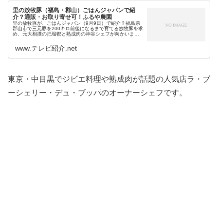
里の放牧豚（福島・郡山）ごはんジャパンで紹
介？通販・お取り寄せ可！ふるや農園
里の放牧豚が、ごはんジャパン（9月9日）で紹介？福島県
郡山市で三元豚を200キロ前後になるまで育てる放牧豚を求
め、元大相撲の把瑠都と熟成肉の神谷シェフが向かいます
が…そんな放牧豚で有名なのが、ふるや農園の里の放牧豚
で、通販でも販売されている...
www.テレビ紹介.net
東京・中目黒でジビエ料理や熟成肉が話題の人気店ラ・ブ
ーシェリー・デュ・ブッパのオーナーシェフです。