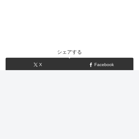
シェアする
X
Facebook
はてブ
LINE
show-BLOG
関連記事
白タケノコ（ごはんジャパン 千葉県大多喜町）通販・