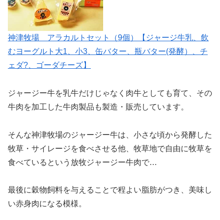
神津牧場 アラカルトセット（9個）【ジャージ牛乳、飲
むヨーグルト大1、小3、缶バター、瓶バター(発酵）、チ
ェダ?、ゴーダチーズ】
ジャージー牛を乳牛だけじゃなく肉牛としても育て、その
牛肉を加工した牛肉製品も製造・販売しています。
そんな神津牧場のジャージー牛は、小さな頃から発酵した
牧草・サイレージを食べさせる他、牧草地で自由に牧草を
食べているという放牧ジャージー牛肉で…
最後に穀物飼料を与えることで程よい脂肪がつき、美味し
い赤身肉になる模様。