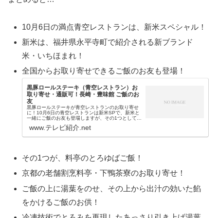
10月6日の満点青空レストランは、新米スペシャル！
新米は、福井県永平寺町で紹介される新ブランド
米・いちほまれ！
全国からお取り寄せできるご飯のお友も登場！
黒豚ロールステーキ（青空レストラン）お
取り寄せ・通販可！長崎・豊味館 ご飯のお
友
黒豚ロールステーキが青空レストランのお取り寄せ
に！10月6日の青空レストランは新米SPで、新米と
一緒にご飯のお友も登場しますが、その1つとして…
長崎・豊味館 鹿児島などの南九州産黒豚を使用 約60
www.テレビ紹介.net
枚の薄切り豚肉を手作りで巻き上げる まるで...
その1つが、料亭のとろゆばご飯！
京都の老舗割烹料亭・下鴨茶寮のお取り寄せ！
ご飯の上に湯葉をのせ、その上から出汁の効いた餡
をかけるご飯のお供！
冷凍技術でとろみを再現したあっさり引き上げ湯葉