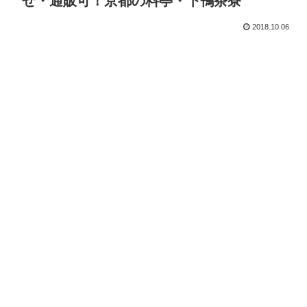
せ・通販可！京都の料亭・下鴨茶寮
2018.10.06