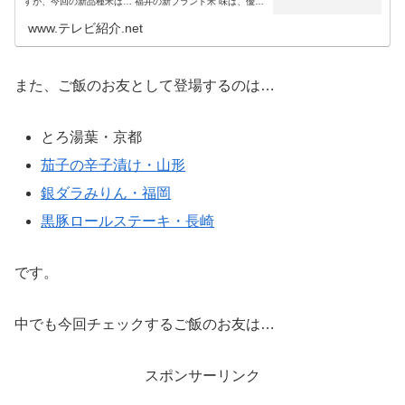
すが、今回の新品種米は… 福井の新ブランド米 味は、優し
い甘さ・粘りと粒感のバランス・冷めても美味しいもっち
り感が自慢 白さとつや...
www.テレビ紹介.net
また、ご飯のお友として登場するのは…
とろ湯葉・京都
茄子の辛子漬け・山形
銀ダラみりん・福岡
黒豚ロールステーキ・長崎
です。
中でも今回チェックするご飯のお友は…
スポンサーリンク