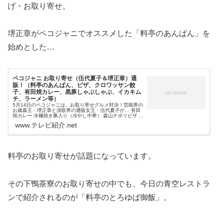
げ・お取り寄せ。
堺正章がペコジャニでオススメした「料亭のあんぱん」を
始めとした…
ペコジャニ お取り寄せ（伍代夏子＆堺正章）通
販！（料亭のあんぱん、ピザ、クロワッサン餃
子、有田焼カレー、黒豚しゃぶしゃぶ、イカキム
チ、ラーメン等）
5月14日のペコジャニは、お取り寄せグルメ対決！芸能界の
お歳暮王・堺正章と演歌界の通販女王・伍代夏子が… 有田
焼カレー 冷麺焼き豚入り（冷やし中華） 森山ナポリピザ 料
亭のあんぱん クロワッサン餃子 黒豚しゃぶしゃぶ イカキム
www.テレビ紹介.net
チ 肱川ラーメ...
料亭のお取り寄せが話題になっています。
その下鴨茶寮のお取り寄せの中でも、今日の青空レストラ
ンで紹介されるのが「料亭のとろゆば御飯」。