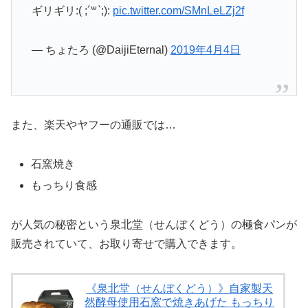
ギリギリ:( ;´꒳`;):
pic.twitter.com/SMnLeLZj2f
— ちょたろ (@DaijiEternal)
2019年4月4日
また、楽天やヤフーの通販では…
石窯焼き
もっちり食感
が人気の秘密という泉北堂（せんぼくどう）の極食パンが
販売されていて、お取り寄せで購入できます。
《泉北堂（せんぼくどう）》自家製天
然酵母使用石窯で焼きあげた もっちり