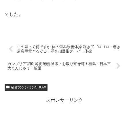
でした。
この差って何ですか 体の歪み改善体操 利き尻ゴロゴロ・巻き
肩肩甲骨ぐるぐる・浮き指足指グーパー体操
カンブリア宮殿 薄皮饅頭 通販・お取り寄せ可！福島・日本三
大まんじゅう・柏屋
秘密のケンミンSHOW
スポンサーリンク