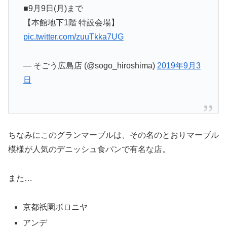
■9月9日(月)まで
【本館地下1階 特設会場】
pic.twitter.com/zuuTkka7UG
— そごう広島店 (@sogo_hiroshima)
2019年9月3
日
ちなみにこのグランマーブルは、その名のとおりマーブル
模様が人気のデニッシュ食パンで有名な店。
また…
京都祇園ボロニヤ
アンデ