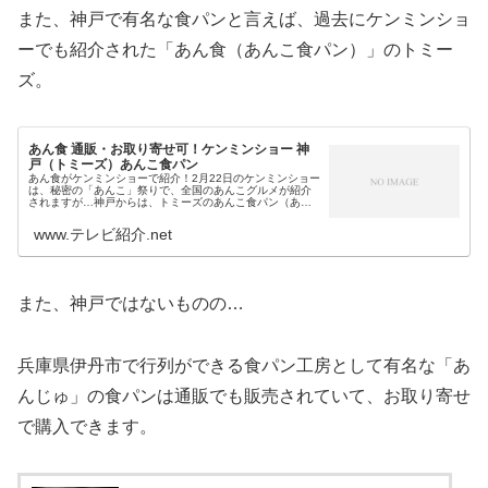
また、神戸で有名な食パンと言えば、過去にケンミンショ
ーでも紹介された「あん食（あんこ食パン）」のトミー
ズ。
あん食 通販・お取り寄せ可！ケンミンショー 神
戸（トミーズ）あんこ食パン
あん食がケンミンショーで紹介！2月22日のケンミンショー
は、秘密の「あんこ」祭りで、全国のあんこグルメが紹介
されますが…神戸からは、トミーズのあんこ食パン（あん
パン）・あん食が登場します。そこで今回は、今日のケン
ミンショーで紹介される神戸の...
www.テレビ紹介.net
また、神戸ではないものの…
兵庫県伊丹市で行列ができる食パン工房として有名な「あ
んじゅ」の食パンは通販でも販売されていて、お取り寄せ
で購入できます。