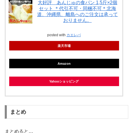
大好評 あんじゅの食パン 1,5斤×2個
セット ＊代引不可・同梱不可＊北海
道、沖縄県、離島へのご注文は承って
おりません。
posted with
カエレバ
楽天市場
Amazon
Yahooショッピング
まとめ
まとめると…