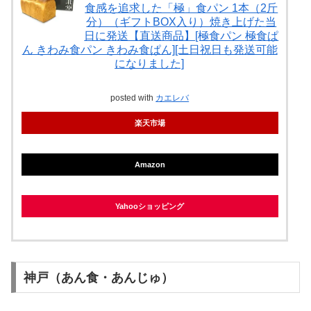
食感を追求した「極」食パン 1本（2斤
分）（ギフトBOX入り）焼き上げた当
日に発送【直送商品】[極食パン 極食ぱ
ん きわみ食パン きわみ食ぱん][土日祝日も発送可能
になりました]
posted with
カエレバ
楽天市場
Amazon
Yahooショッピング
神戸（あん食・あんじゅ）