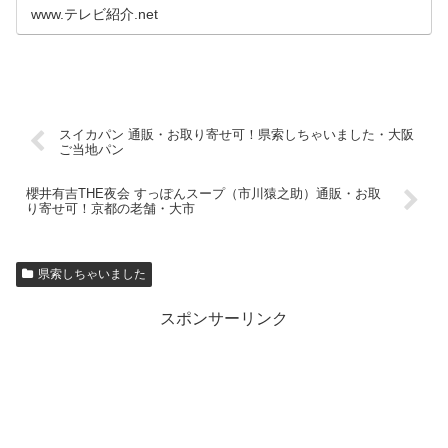
島）名物 お好み焼き+焼きそば+ライスごはん ギャル曽根が
www.テレビ紹介.net
食べたという「お好...
スイカパン 通販・お取り寄せ可！県索しちゃいました・大阪
ご当地パン
櫻井有吉THE夜会 すっぽんスープ（市川猿之助）通販・お取
り寄せ可！京都の老舗・大市
県索しちゃいました
スポンサーリンク