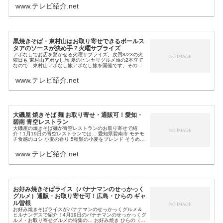
ンミンショーで紹介され...
www.テレビ紹介.net
黒焼きそば・東村山はお取り寄せできるポールス
タアのソースが決め手？火曜サプライズ
アポなしでお店を驚かせる火曜サプライズ。次回8/23の火
曜日も 東村山アポなし旅 夏のヒンヤリグルメ旅の2本立て
なので…東村山アポなし旅アポなし旅を開催です。その舞
台になるのは、東京の東村山！MCのウエンツ瑛士さんが、
ゲストの神木隆之介さん...
www.テレビ紹介.net
大磯屋 焼きそば 麺 お取り寄せ・通販可！愛知・
碧南 青空レストラン
大磯屋の焼きそば麺が青空レストランのお取り寄せで紹
介！1月19日の青空レストランでは… 愛知県碧南市 モチモ
チ食感のコシ 小麦の香り 5種類の小麦をブレンド そうめん
のような島田掛けで乾燥熟成等が自慢＆こだわりの特徴の
大磯屋の焼きそば麺が紹...
www.テレビ紹介.net
お好み焼きそばライス（バナナマンのせっかっく
グルメ）通販・お取り寄せ可！広島・ひらの ギャ
ル曽根
お好み焼きそばライスがバナナマンのせっかっくグルメ＆
ヒルナンデスで紹介！4月19日のバナナマンのせっかっくグ
ルメ・お取り寄せグルメの特集の… お好み焼き ひらの（広