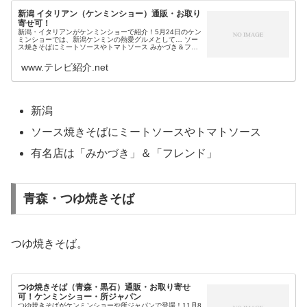
新潟 イタリアン（ケンミンショー）通販・お取り
寄せ可！
新潟・イタリアンがケンミンショーで紹介！5月24日のケン
ミンショーでは、新潟ケンミンの熱愛グルメとして… ソー
ス焼きそばにミートソースやトマトソース みかづき＆フレ
ンドが2大チェーンのB級グルメ・イタリアンが紹介されま
す。そこで今回は、今日...
www.テレビ紹介.net
新潟
ソース焼きそばにミートソースやトマトソース
有名店は「みかづき」＆「フレンド」
青森・つゆ焼きそば
つゆ焼きそば。
つゆ焼きそば（青森・黒石）通販・お取り寄せ
可！ケンミンショー・所ジャパン
つゆ焼きそばがケンミンショーや所ジャパンで登場！11月8