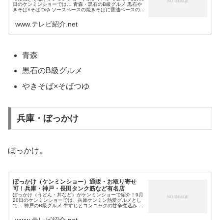
日のケンミンショーでは… 青森・黒石のB級グルメ 黒石や
きそば×そばつゆ ソースベースの焼きそばに醤油ベースのそ
ばつゆ等 有名店は、すごうや妙高等が特徴の「つゆ焼きそ
ば」が紹介されます...
www.テレビ紹介.net
青森
黒石のB級グルメ
やきそば×そばつゆ
兵庫・ぼっかけ
ぼっかけ。
ぼっかけ（ケンミンショー）通販・お取り寄せ
可！兵庫・神戸・長田タンク筋など有名店
ぼっかけ（うどん・丼など）がケンミンショーで紹介！9月
20日のケンミンショーでは、兵庫ケンミン熱愛グルメとし
て… 神戸のB級グルメ 牛すじとコンニャクの甘辛煮込み ご
飯のお供 うどん・焼きそば・そばめし・お好み焼き・カレ
ーのレシピにも使う ...