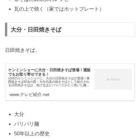
瓦の上で焼く（家ではホットプレート）
大分・日田焼きそば
日田焼きそば。
ケンミンショーに大分・日田焼きそば登場！通販
でもお取り寄せできる！
10/6のケンミンショーに、大分の日田焼きそばが登場！東
西焼きそば対決の西・大分代表の焼きそばとして紹介され
る日田焼きそばは、焦げるほどパリパリかたく焼いた麺が
特徴です。そして、その元祖・想夫恋の日田焼きそばは、
通販でもお取り寄せ可能！（な...
www.テレビ紹介.net
大分
パリパリ麺
50年以上の歴史