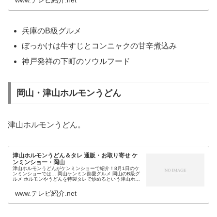
www.テレビ紹介.net
兵庫のB級グルメ
ぼっかけは牛すじとコンニャクの甘辛煮込み
神戸発祥の下町のソウルフード
岡山・津山ホルモンうどん
津山ホルモンうどん。
津山ホルモンうどん＆タレ 通販・お取り寄せ ケ
ンミンショー・岡山
津山ホルモンうどんがケンミンショーで紹介！8月1日のケ
ンミンショーでは… 岡山ケンミン熱愛グルメ 岡山のB級グ
ルメ ホルモンやうどんを特製タレで炒めるという津山ホル
モンうどんが登場します。そこで今回は、今日のケンミン
ショーで紹介される岡山の...
www.テレビ紹介.net