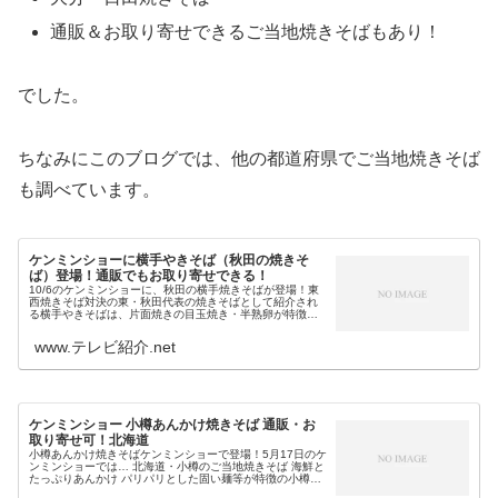
通販＆お取り寄せできるご当地焼きそばもあり！
でした。
ちなみにこのブログでは、他の都道府県でご当地焼きそば
も調べています。
ケンミンショーに横手やきそば（秋田の焼きそ
ば）登場！通販でもお取り寄せできる！
10/6のケンミンショーに、秋田の横手焼きそばが登場！東
西焼きそば対決の東・秋田代表の焼きそばとして紹介され
る横手やきそばは、片面焼きの目玉焼き・半熟卵が特徴で
す。またB-1グランプリでもおなじみのB級グルメで…通販
でもお取り寄せ可能です！...
www.テレビ紹介.net
ケンミンショー 小樽あんかけ焼きそば 通販・お
取り寄せ可！北海道
小樽あんかけ焼きそばケンミンショーで登場！5月17日のケ
ンミンショーでは… 北海道・小樽のご当地焼きそば 海鮮と
たっぷりあんかけ パリパリとした固い麺等が特徴の小樽あ
んかけ焼きそばが紹介されます。そこで今回は、今日のケ