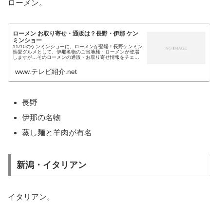
ローメン。
ローメン お取り寄せ・通販は？長野・伊那 ケン
ミンショー
11/10のケンミンショーに、ローメンが登場！長野ケンミン
熱愛グルメとして、伊那名物のご当地麺・ローメンが登場
しますが…そのローメンの通販・お取り寄せ情報をチェッ
クです！秘密のケンミンショー次回11月10日の秘密のケン
ミンSHOWは…長野県...
www.テレビ紹介.net
長野
伊那の名物
蒸し麺と羊肉が有名
新潟・イタリアン
イタリアン。