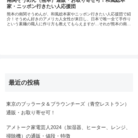
南関そうめん（熊本）通販・お取り寄せ可！和風総本
家・ニッポン行きたい人応援団
熊本の南関そうめんが、和風総本家やニッポン行きたい人応援団で紹
介！そうめん好きのアメリカ人女性が来日し、日本で唯一全て手作り
という素麺の職人に作り方も教えてもらえますが…それが熊本の南関
そうめん（なんかんそうめん）です。また、8月1日の和風...
最近の投稿
東京のブッラータ＆ブラウンチーズ（青空レストラン）
通販・お取り寄せ可！
アメトーク家電芸人2024（加湿器、ヒーター、レンジ、
掃除機）の通販・値段・特徴