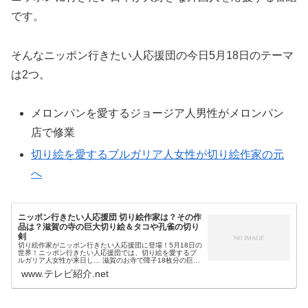
です。
そんなニッポン行きたい人応援団の今日5月18日のテーマ
は2つ。
メロンパンを愛するジョージア人男性がメロンパン
店で修業
切り絵を愛するブルガリア人女性が切り絵作家の元
へ
ニッポン行きたい人応援団 切り絵作家は？その作
品は？滋賀の寺の巨大切り絵＆タコや孔雀の切り
剣
切り絵作家がニッポン行きたい人応援団に登場！5月18日の
世界！ニッポン行きたい人応援団では、切り絵を愛するブ
ルガリア人女性が来日し… 滋賀のお寺で障子18枚分の巨大
切り絵を展示した 繊細なカットでタコや孔雀やクラゲ等を
www.テレビ紹介.net
切り上げた切り剣が話題...