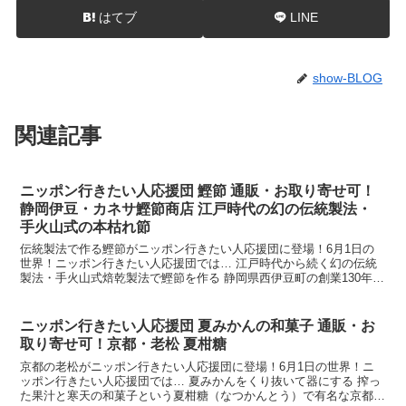
はてブ
LINE
show-BLOG
関連記事
ニッポン行きたい人応援団 鰹節 通販・お取り寄せ可！
静岡伊豆・カネサ鰹節商店 江戸時代の幻の伝統製法・
手火山式の本枯れ節
伝統製法で作る鰹節がニッポン行きたい人応援団に登場！6月1日の
世界！ニッポン行きたい人応援団では… 江戸時代から続く幻の伝統
製法・手火山式焙乾製法で鰹節を作る 静岡県西伊豆町の創業130年以
上の老舗というカネサ鰹節商店でかつお節作りを教わっ...
ニッポン行きたい人応援団 夏みかんの和菓子 通販・お
取り寄せ可！京都・老松 夏柑糖
京都の老松がニッポン行きたい人応援団に登場！6月1日の世界！ニ
ッポン行きたい人応援団では… 夏みかんをくり抜いて器にする 搾っ
た果汁と寒天の和菓子という夏柑糖（なつかんとう）で有名な京都の