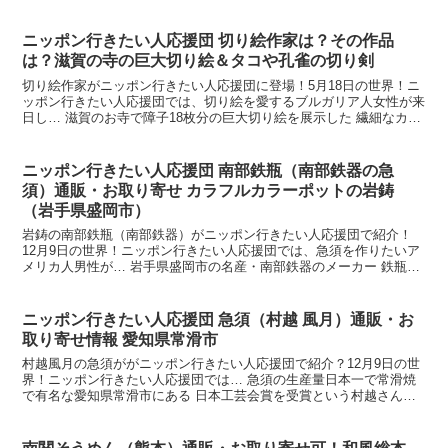
老舗和菓子店・老松にチェコの女性が再び訪れます。そこ...
ニッポン行きたい人応援団 切り絵作家は？その作品
は？滋賀の寺の巨大切り絵＆タコや孔雀の切り剣
切り絵作家がニッポン行きたい人応援団に登場！5月18日の世界！ニ
ッポン行きたい人応援団では、切り絵を愛するブルガリア人女性が来
日し… 滋賀のお寺で障子18枚分の巨大切り絵を展示した 繊細なカッ
トでタコや孔雀やクラゲ等を切り上げた切り剣が話題...
ニッポン行きたい人応援団 南部鉄瓶（南部鉄器の急
須）通販・お取り寄せ カラフルカラーポットの岩鋳
（岩手県盛岡市）
岩鋳の南部鉄瓶（南部鉄器）がニッポン行きたい人応援団で紹介！
12月9日の世界！ニッポン行きたい人応援団では、急須を作りたいア
メリカ人男性が… 岩手県盛岡市の名産・南部鉄器のメーカー 鉄瓶や
お茶を淹れる急須も作っている 南部鉄瓶はヨーロッパで...
ニッポン行きたい人応援団 急須（村越 風月）通販・お
取り寄せ情報 愛知県常滑市
村越風月の急須ががニッポン行きたい人応援団で紹介？12月9日の世
界！ニッポン行きたい人応援団では… 急須の生産量日本一で常滑焼
で有名な愛知県常滑市にある 日本工芸会賞を受賞という村越さん
（村越隆夫・村越風月）の窯が紹介されます。そこで今回は...