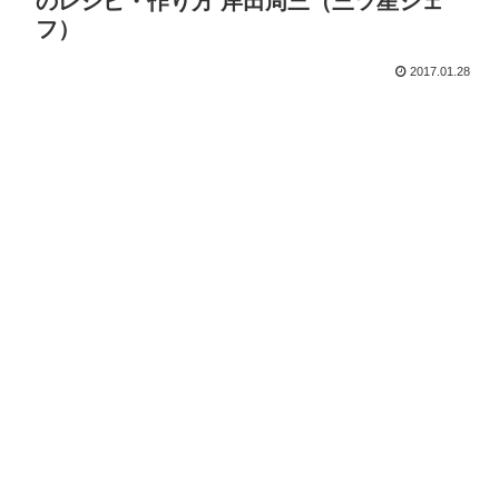
のレシピ・作り方 岸田周三（三ツ星シェ
フ）
2017.01.28