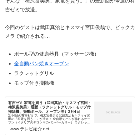
そんな「梅沢富美男、家電を買う。」の最新回が今週の有
吉ゼミで放送。
今回のゲストは武田真治とキスマイ宮田俊哉で、ビックカ
メラで紹介される…
ボール型の健康器具（マッサージ機）
全自動パン焼きオーブン
ラクレットグリル
モップ付き掃除機
有吉ゼミ 家電を買う（武田真治・キスマイ宮田・
梅沢富美男）通販（ラクレットグリル・モップ付
掃除機、振動ボール、オーブン等）2月4日
2月4日の有吉ゼミで、梅沢富美男＆武田真治＆キスマイ宮
田の「家電を買う。」が放送！ 全自動でパンが作れるオー
ブン（イタリアのデロンギのパンベーカリー） ラクレット
チーズができるラクレットグリル アイリスオーヤマのモッ
www.テレビ紹介.net
プ付掃除機 4000回振...