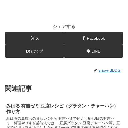
シェアする
X
Facebook
はてブ
LINE
show-BLOG
関連記事
みはる 有吉ゼミ 豆腐レシピ（グラタン・チャーハン）
作り方
みはるの豆腐ものまねレシピが有吉ゼミで紹介！6月8日の有吉ゼ
ミ・料理やりすぎ芸能人では… 豆腐グラタン 豆腐チャーハン等、豆
腐で代用（置き換え）したヘルシー豆腐料理の作り方が紹介されまし