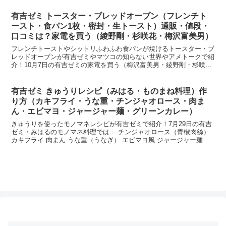
有吉ゼミ トースター・ブレッドオーブン（フレンチト
ースト・食パン1枚・密封・生トースト）通販・値段・
口コミは？家電を買う（綾野剛・杉咲花・梅沢富美男）
フレンチトーストやシットリふわふわ食パンが焼けるトースター・ブ
レッドオーブンが有吉ゼミやマツコの知らない世界やアメトークで紹
介！10月7日の有吉ゼミの家電を買う（梅沢富美男・綾野剛・杉咲
花）では… 食パン1枚焼き シットリふんわり生トースト...
有吉ゼミ きゅうりレシピ（みはる・ものまね料理）作
り方（カキフライ・うな重・チンジャオロース・肉ま
ん・エビマヨ・ジャージャー麺・グリーンカレー）
きゅうりを使ったモノマネレシピが有吉ゼミで紹介！7月29日の有吉
ゼミ・みはるのモノマネ料理では… チンジャオロース（青椒肉絲）
カキフライ 肉まん うな重（うなぎ） エビマヨ風 ジャージャー麺 グ
リーンカレー風等、キュウリをフル活用して1週...