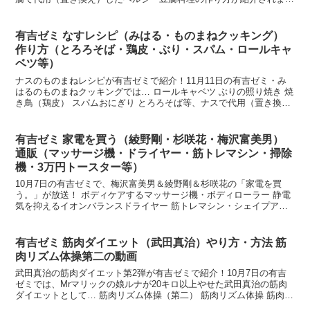
た。そこで今回は、今日の有吉ゼミで「みはる」が紹介した...
有吉ゼミ なすレシピ（みはる・ものまねクッキング）
作り方（とろろそば・鶏皮・ぶり・スパム・ロールキャ
ベツ等）
ナスのものまねレシピが有吉ゼミで紹介！11月11日の有吉ゼミ・み
はるのものまねクッキングでは… ロールキャベツ ぶりの照り焼き 焼
き鳥（鶏皮） スパムおにぎり とろろそば等、ナスで代用（置き換
え）した「ものまねクッキング」（しかも7つで80...
有吉ゼミ 家電を買う（綾野剛・杉咲花・梅沢富美男）
通販（マッサージ機・ドライヤー・筋トレマシン・掃除
機・3万円トースター等）
10月7日の有吉ゼミで、梅沢富美男＆綾野剛＆杉咲花の「家電を買
う。」が放送！ ボディケアするマッサージ機・ボディローラー 静電
気を抑えるイオンバランスドライヤー 筋トレマシン・シェイプアッ
プボード ダイソン掃除機 3万円のオーブントースター...
有吉ゼミ 筋肉ダイエット（武田真治）やり方・方法 筋
肉リズム体操第二の動画
武田真治の筋肉ダイエット第2弾が有吉ゼミで紹介！10月7日の有吉
ゼミでは、Mrマリックの娘ルナが20キロ以上やせた武田真治の筋肉
ダイエットとして… 筋肉リズム体操（第二） 筋肉リズム体操 筋肉ア
トラクション体操 食事術等が紹介されました。そ...