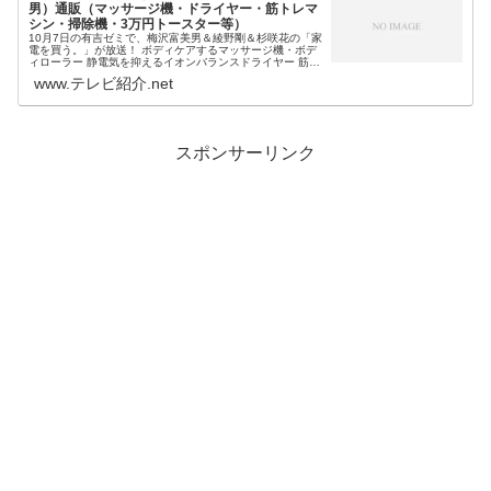
男）通販（マッサージ機・ドライヤー・筋トレマ
シン・掃除機・3万円トースター等）
10月7日の有吉ゼミで、梅沢富美男＆綾野剛＆杉咲花の「家
電を買う。」が放送！ ボディケアするマッサージ機・ボデ
ィローラー 静電気を抑えるイオンバランスドライヤー 筋ト
レマシン・シェイプアップボード ダイソン掃除機 3万円の
www.テレビ紹介.net
オーブントースター...
スポンサーリンク