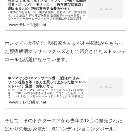
有吉ゼミ 家電（電子メモ・マッサージ機・低温調
理器・ホールケーキメーカー・持ち運び炊飯器）
通販＆まとめ（梅沢富美男＆藤あや子）
2月26日の有吉ゼミで、梅沢富美男・藤あや子の「家電を買
う。」が放送！ 持ち運び炊飯器 全自動でケーキを作るホー
ルケーキメーカー ローストビーフを簡単に作る低温調理家
電 持ち運びできるコンパクトマッサージ機 手書きをデータ
www.テレビ紹介.net
にする電子メモ等の...
ホンマでっかTVで、明石家さんまが木村拓哉からもらっ
た腰痛解消マッサージグッズとして紹介されたストレッチ
ロールも話題になっています。
ホンマでっかTV マッサージ機・山形おつまみ・
ワイン栓抜き等（さんま買ってよかった物2018ベ
ストバイ）通販・お取り寄せ
12月19日のホンマでっかTVで、さんまのベストバイが紹
介！「2018年の明石家さんまが買って良かったもの」とし
て… バナナウユ ドリームキャンドルデラックス 宇和島じゃ
こ天 照明で周る地球儀 ジョーダン×PSG（パリサンジェル
www.テレビ紹介.net
マン） スト...
そして、そのドクターエアから去年の12月に発売された
ばかりの最新家電が、3Dコンディショニングボール。