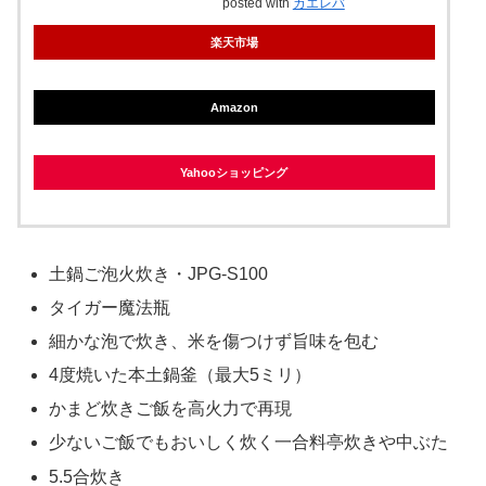
posted with
カエレバ
楽天市場
Amazon
Yahooショッピング
土鍋ご泡火炊き・JPG-S100
タイガー魔法瓶
細かな泡で炊き、米を傷つけず旨味を包む
4度焼いた本土鍋釜（最大5ミリ）
かまど炊きご飯を高火力で再現
少ないご飯でもおいしく炊く一合料亭炊きや中ぶた
5.5合炊き