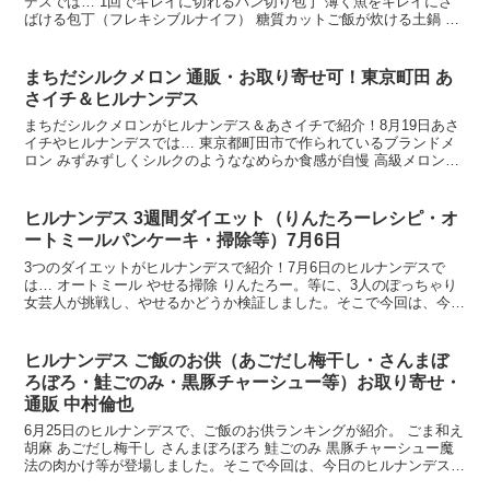
デスでは… 1回でキレイに切れるパン切り包丁 薄く魚をキレイにさ
ばける包丁（フレキシブルナイフ） 糖質カットご飯が炊ける土鍋 メ
ッシュのホットサンドメーカー ザルにもなる1台3...
まちだシルクメロン 通販・お取り寄せ可！東京町田 あ
さイチ＆ヒルナンデス
まちだシルクメロンがヒルナンデス＆あさイチで紹介！8月19日あさ
イチやヒルナンデスでは… 東京都町田市で作られているブランドメ
ロン みずみずしくシルクのようななめらか食感が自慢 高級メロンに
も負けない糖度の甘いメロン 独特の水耕栽培で育てる...
ヒルナンデス 3週間ダイエット（りんたろーレシピ・オ
ートミールパンケーキ・掃除等）7月6日
3つのダイエットがヒルナンデスで紹介！7月6日のヒルナンデスで
は… オートミール やせる掃除 りんたろー。等に、3人のぽっちゃり
女芸人が挑戦し、やせるかどうか検証しました。そこで今回は、今日
のヒルナンデスで紹介されたダイエットの方法やレシピ...
ヒルナンデス ご飯のお供（あごだし梅干し・さんまぼ
ろぼろ・鮭ごのみ・黒豚チャーシュー等）お取り寄せ・
通販 中村倫也
6月25日のヒルナンデスで、ご飯のお供ランキングが紹介。 ごま和え
胡麻 あごだし梅干し さんまぼろぼろ 鮭ごのみ 黒豚チャーシュー魔
法の肉かけ等が登場しました。そこで今回は、今日のヒルナンデスで
紹介されたAKOMEYA TOKYOのご飯のお...