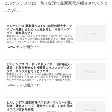
ヒルナンデスでは、色々な形で最新家電が紹介されてきま
したが…
ヒルナンデス 夏家電ベスト5（伝説の販売士・タ
イガー尾藤）まとめ（大根おろし・マヨネーズ・
ゴマ・炊飯器など）
夏家電ベスト5がヒルナンデスで紹介！6月26日のヒルナン
デスでは… ダイソンの空気洗浄扇風機 アイデア家電（大根
おろし・マヨネーズ・ゴマ） 象印の炊飯器 ロボット掃除
機・ルンバ オーブン等、伝説の販売士・タイガー尾藤オス
www.テレビ紹介.net
スメの夏家電10選の...
ヒルナンデス コードレスドライヤー（家電芸人）
通販・お取り寄せ＆お掃除芸人オススメグッズ・
フローリング用おそうじクロス
家電芸人オススメドライヤーやお掃除芸人の掃除技がヒル
ナンデスで紹介！12月6日のヒルナンデスでは… 家電芸人
かじがやオススメのコードレスドライヤー 掃除芸人が教え
る掃除技＆フローリング用おそうじクロス等、お掃除芸人
www.テレビ紹介.net
や家電芸人がオススメする生...
ヒルナンデス 最新家電ベスト10（マッサージ器、
印鑑、電気ストーブ、電気ケトル等、）細川茂樹
オススメ技あり家電