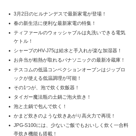
3月2日のヒルナンデスで最新家電が登場！
春の新生活に便利な最新家電の特集！
ティファールのウォッシャブルは丸洗いできる電気
ケトル！
シャープのHV-J75は給水と手入れが楽な加湿器！
お弁当が粗熱が取れるパナソニックの最新冷蔵庫！
テスコムの低温コンベクションオーブンはジップロ
ックが使える低温調理が可能！
その1つが、泡で炊く炊飯器！
タイガー魔法瓶の土鍋ご泡火炊き！
泡と土鍋で包んで炊く！
かまど炊きのような炊きあがり高火力で再現！
JPG-S100には、少ないご飯でもおいしく炊く一合料
亭炊き機能も搭載！