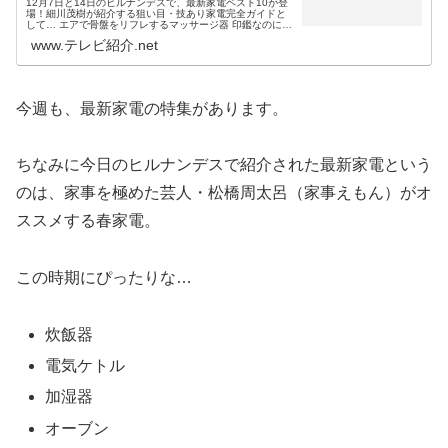
12月7日と14日のヒルナンデスで、最新家電ベスト10が登
場！細川茂樹が紹介する狙い目・技あり家電完全ガイドと
して… エアで骨盤をリフレするマッサージ器 印鑑なのに家
電 ティファールのスチームアイロン キャニスター掃除機
www.テレビ紹介.net
（ペットの毛、ゴミが...
今週も、最新家電の特集があります。
ちなみに今日のヒルナンデスで紹介された最新家電という
のは、家事を極めた芸人・松橋周太呂（家事えもん）がオ
ススメする春家電。
この時期にぴったりな…
炊飯器
電気ケトル
加湿器
オーブン