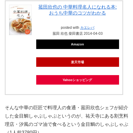
菰田欣也の 中華料理名人になれる本:
おうち中華のコツがわかる
posted with
カエレバ
菰田 欣也 柴田書店 2014-04-03
Amazon
楽天市場
Yahooショッピング
そんな中華の巨匠で料理人の食通・菰田欣也シェフが紹介
した金目鯛しゃぶしゃぶというのが、祐天寺にある割烹料
理店・汐風のゴマ油で食べるという金目鯛のしゃぶしゃぶ
（1人前3780円）。