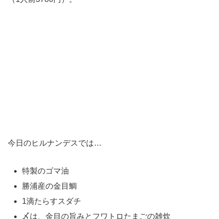
今日のヒルナンデスでは…
特製のゴマ油
勝浦産の金目鯛
1滴たらすスダチ
〆は、金目の旨みとフワトロたまごの雑炊