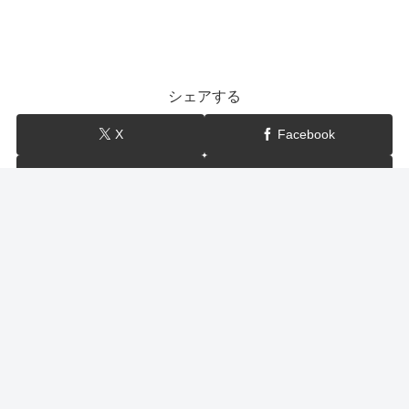
シェアする
X
Facebook
はてブ
LINE
show-BLOG
関連記事
ヒルナンデス ダイエット美女（7月28日）大豆置き換え
レシピ・柔軟・トレーニンググッズ・やり方・方法
ダイエット美女のやせた方法がヒルナンデスで紹介！7月28日のヒル
ナンデスでは… 大豆置き換え 朝4時ダイエット 柔軟や健康器具等、