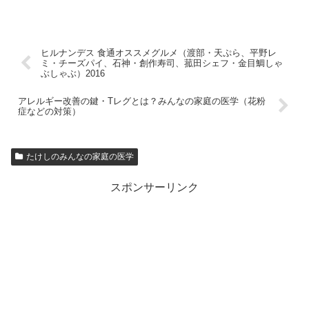
ヒルナンデス 食通オススメグルメ（渡部・天ぷら、平野レ
ミ・チーズパイ、石神・創作寿司、菰田シェフ・金目鯛しゃ
ぶしゃぶ）2016
アレルギー改善の鍵・Tレグとは？みんなの家庭の医学（花粉
症などの対策）
たけしのみんなの家庭の医学
スポンサーリンク