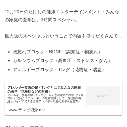
12月20日のたけしの健康エンターテインメント・みんな
の家庭の医学は、3時間スペシャル。
拡大版のスペシャルということで内容も盛りだくさんで…
物忘れブロック・BDNF（認知症・物忘れ）
カルシウムブロック（高血圧・ストレス・がん）
アレルギーブロック・Tレグ（花粉症・喘息）
アレルギー改善の鍵・Tレグとは？みんなの家庭
の医学（花粉症などの対策）
アレルギー改善の鍵・Tレグが、みんなの家庭の医学（12月
20日）で紹介！アレルギーの最新常識として…花粉症や喘
息とバイバイできる方法アレルギー改善のカギを握るTレグ
細胞等が紹介されそうです。みんなの家庭の医学・物忘れ
＆認知症予防年末が近づき...
www.テレビ紹介.net