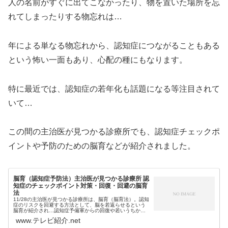
人の名前がすぐに出てこなかったり、物を置いた場所を忘
れてしまったりする物忘れは…
年による単なる物忘れから、認知症につながることもある
という怖い一面もあり、心配の種にもなります。
特に最近では、認知症の若年化も話題になる等注目されて
いて…
この間の主治医が見つかる診療所でも、認知症チェックポ
イントや予防のための脳育などが紹介されました。
脳育（認知症予防法）主治医が見つかる診療所 認
知症のチェックポイント対策・回復・回避の脳育
法
11/28の主治医が見つかる診療所は、脳育（脳育法）。認知
症のリスクを回避する方法として、脳を若返らせるという
脳育が紹介され…認知症予備軍からの回復や若いうちから
できる対策として具体的な脳育法や認知症をチェックする
www.テレビ紹介.net
ポイントも紹介されています...