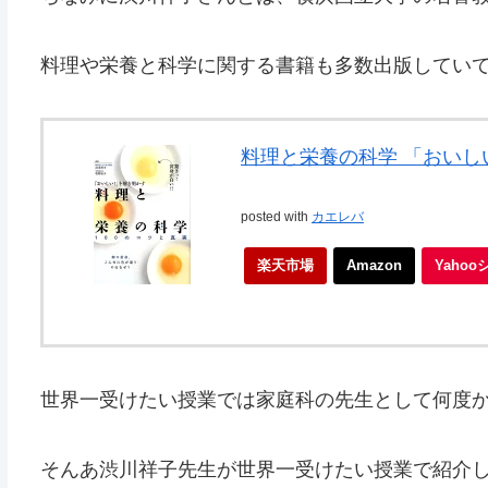
料理や栄養と科学に関する書籍も多数出版してい
料理と栄養の科学 「おいしい
posted with
カエレバ
楽天市場
Amazon
Yaho
世界一受けたい授業では家庭科の先生として何度
そんあ渋川祥子先生が世界一受けたい授業で紹介