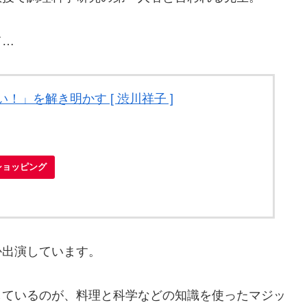
て…
！」を解き明かす [ 渋川祥子 ]
oショッピング
か出演しています。
しているのが、料理と科学などの知識を使ったマジッ