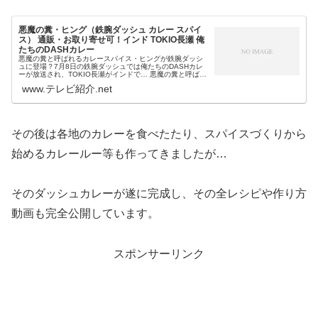
悪魔の糞・ヒング（鉄腕ダッシュ カレー スパイ
ス） 通販・お取り寄せ可！インド TOKIO長瀬 俺
たちのDASHカレー
悪魔の糞と呼ばれるカレースパイス・ヒングが鉄腕ダッシ
ュに登場？7月8日の鉄腕ダッシュでは俺たちのDASHカレ
ーが放送され、TOKIO長瀬がインドで… 悪魔の糞と呼ばれ
る 強烈な臭いが特徴 油で加熱すると玉ねぎのような香りと
www.テレビ紹介.net
いう香辛料を見つけ...
その後は各地のカレーを食べたたり、スパイスづくりから
始めるカレールー等も作ってきましたが…
そのダッシュカレーが遂に完成し、その全レシピや作り方
動画も完全公開しています。
スポンサーリンク