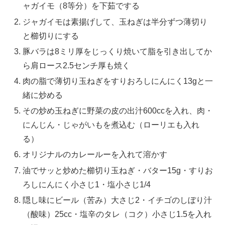
ャガイモ（8等分）を下茹でする
ジャガイモは素揚げして、玉ねぎは半分ずつ薄切り
と櫛切りにする
豚バラは8ミリ厚をじっくり焼いて脂を引き出してか
ら肩ロース2.5センチ厚も焼く
肉の脂で薄切り玉ねぎをすりおろしにんにく13gと一
緒に炒める
その炒め玉ねぎに野菜の皮の出汁600ccを入れ、肉・
にんじん・じゃがいもを煮込む（ローリエも入れ
る）
オリジナルのカレールーを入れて溶かす
油でサッと炒めた櫛切り玉ねぎ・バター15g・すりお
ろしにんにく小さじ1・塩小さじ1/4
隠し味にビール（苦み）大さじ2・イチゴのしぼり汁
（酸味）25cc・塩辛のタレ（コク）小さじ1.5を入れ