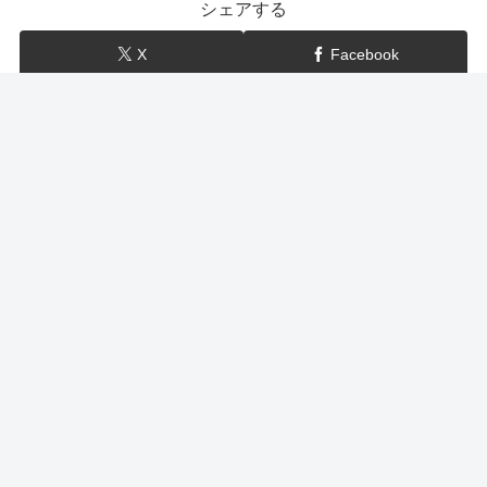
シェアする
X
Facebook
はてブ
LINE
show-BLOG
関連記事
鉄腕ダッシュ 夏野菜レシピ（トマトハンバーグステー
キ・きゅうり肉巻きフライ・ピザ等）作り方 出張ダッ
シュ村
夏野菜レシピが鉄腕ダッシュで紹介！7月19日の鉄腕ダッシュの出張
DASH村は、世田谷の夏野菜で… トマトハンバーグステーキ きゅう
りの肉巻きフライ 夏野菜ピザといったレシピの作り方も紹介されま
した。そこで今回は、今日の鉄腕ダッシュ村で紹介さ...
鉄腕ダッシュ 麻婆豆腐・茄子＆チャーハン レシピ・作