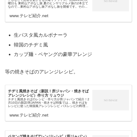
曜日も 東村山アポなし旅 夏のヒンヤリグルメ旅の2本立て
なので…東村山アポなし旅アポなし旅を開催です。その舞
台になるのは、東京の東村山！MCのウエンツ瑛士さんが、
ゲストの神木隆之介さん...
www.テレビ紹介.net
生パスタ風カルボナーラ
韓国のチヂミ風
カップ麺・ペヤングの豪華アレンジ
等の焼きそばのアレンジレシピ。
チヂミ風焼きそば（新説！所ジャパン・焼きそば
アレンジレシピ）作り方 リュウジ
チヂミ風焼きそばのレシピ・作り方が所ジャパンで紹介！2
月10日の新説!所JAPAN・焼きそば特集では… 焼きそばを
レシピに使った韓国風アレンジレシピ バスレシピの料理研
究家・リュウジが作り方を教えるというチヂミ風焼きそば
が、簡単焼きそばアレ...
www.テレビ紹介.net
ペヤング焼きそばアレンジレシピ（所ジャパン）