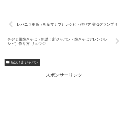
レバニラ釜飯（相葉マナブ）レシピ・作り方 釜-1グランプリ
チヂミ風焼きそば（新説！所ジャパン・焼きそばアレンジレ
シピ）作り方 リュウジ
新説！所ジャパン
スポンサーリンク