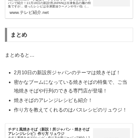
パンで紹介！11月18日の新説!所JAPANは冷凍食品の麺の特
集ですが… 使ったレシピは冷凍醤油ラーメンやサバ缶（鯖
の缶詰） 作り方を教えたのはバスレシピの料理研究家・リ
www.テレビ紹介.net
ュウジという鶏と...
まとめ
まとめると…
2月10日の新設所ジャパンのテーマは焼きそば！
密かなブームになっている焼きそばの特集で、ご当
地焼きそばや行列のできる専門店が登場！
焼きそばのアレンジレシピも紹介！
作り方を教えてくれるのはバスレシピのリュウジ！
チヂミ風焼きそば（新説！所ジャパン・焼きそば
アレンジレシピ）作り方 リュウジ
チヂミ風焼きそばのレシピ・作り方が所ジャパンで紹介！2