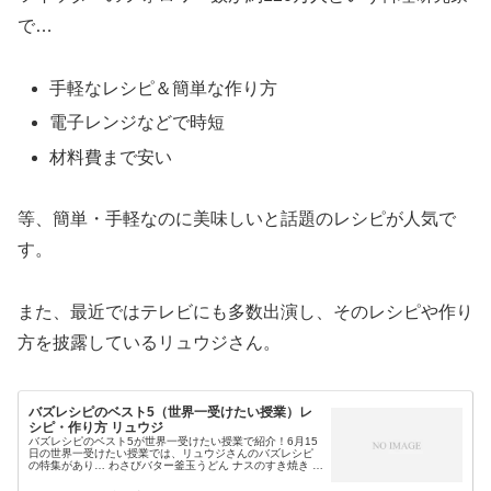
で…
手軽なレシピ＆簡単な作り方
電子レンジなどで時短
材料費まで安い
等、簡単・手軽なのに美味しいと話題のレシピが人気で
す。
また、最近ではテレビにも多数出演し、そのレシピや作り
方を披露しているリュウジさん。
バズレシピのベスト5（世界一受けたい授業）レ
シピ・作り方 リュウジ
バズレシピのベスト5が世界一受けたい授業で紹介！6月15
日の世界一受けたい授業では、リュウジさんのバズレシピ
の特集があり… わさびバター釜玉うどん ナスのすき焼き と
ろぷるチーズ卵とじ ネギ塩牛タン風しいたけ 焼肉のタレ味
の生ハム丼 チーズ...