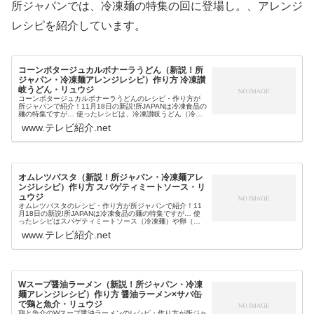
所ジャパンでは、冷凍麺の特集の回に登場し。、アレンジ
レシピを紹介しています。
コーンポタージュカルボナーラうどん（新説！所
ジャパン・冷凍麺アレンジレシピ）作り方 冷凍讃
岐うどん・リュウジ
コーンポタージュカルボナーラうどんのレシピ・作り方が
所ジャパンで紹介！11月18日の新説!所JAPANは冷凍食品の
麺の特集ですが… 使ったレシピは、冷凍讃岐うどん（冷凍
麺）やカップスープの素（コンビニ食材のコーンポタージ
www.テレビ紹介.net
ュ） 作り方を教えた...
オムレツパスタ（新説！所ジャパン・冷凍麺アレ
ンジレシピ）作り方 スパゲティミートソース・リ
ュウジ
オムレツパスタのレシピ・作り方が所ジャパンで紹介！11
月18日の新説!所JAPANは冷凍食品の麺の特集ですが… 使
ったレシピはスパゲティミートソース（冷凍麺）や卵（コ
ンビニ食材） 片面だけ上げ焼するフリッタータ風 作り方を
www.テレビ紹介.net
教えたのはバスレシ...
Wスープ醤油ラーメン（新説！所ジャパン・冷凍
麺アレンジレシピ）作り方 醤油ラーメン×サバ缶
で鶏と魚介・リュウジ
鶏と魚介のWスープ醤油ラーメンのレシピ・作り方が所ジャ