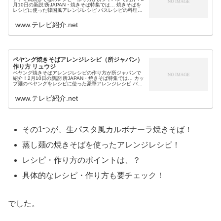
月10日の新説!所JAPAN・焼きそば特集では… 焼きそばを
レシピに使った韓国風アレンジレシピ バスレシピの料理研
究家・リュウジが作り方を教えるというチヂミ風焼きそば
が、簡単焼きそばアレ...
www.テレビ紹介.net
ペヤング焼きそばアレンジレシピ（所ジャパン）
作り方 リュウジ
ペヤング焼きそばアレンジレシピの作り方が所ジャパンで
紹介！2月10日の新説!所JAPAN・焼きそば特集では… カッ
プ麺のペヤングをレシピに使った豪華アレンジレシピ バス
レシピの料理研究家・リュウジが作り方を教えるというペ
ヤング焼きそばアレン...
www.テレビ紹介.net
その1つが、生パスタ風カルボナーラ焼きそば！
蒸し麺の焼きそばを使ったアレンジレシピ！
レシピ・作り方のポイントは、？
具体的なレシピ・作り方も要チェック！
でした。