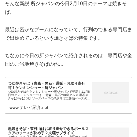
そんな新説!所ジャパンの今日2月10日のテーマは焼きそ
ば。
最近は密かなブームになっていて、行列のできる専門店ま
で出始めているという焼きそばの特集です。
ちなみに今日の所ジャパンで紹介されるのは、専門店や全
国のご当地焼きそばの他…
つゆ焼きそば（青森・黒石）通販・お取り寄せ
可！ケンミンショー・所ジャパン
つゆ焼きそばがケンミンショーや所ジャパンで登場！11月8
日のケンミンショーでは… 青森・黒石のB級グルメ 黒石や
きそば×そばつゆ ソースベースの焼きそばに醤油ベースのそ
ばつゆ等 有名店は、すごうや妙高等が特徴の「つゆ焼きそ
ば」が紹介されます...
www.テレビ紹介.net
黒焼きそば・東村山はお取り寄せできるポールス
タアのソースが決め手？火曜サプライズ
アポなしでお店を驚かせる火曜サプライズ。次回8/23の火