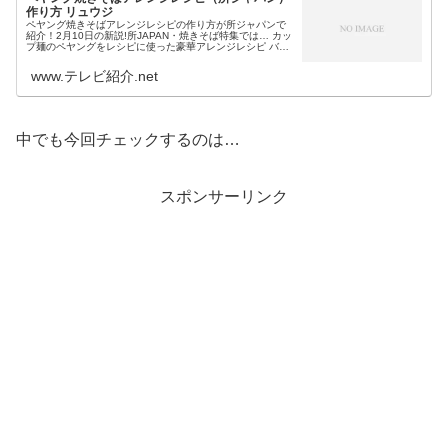
作り方 リュウジ
ペヤング焼きそばアレンジレシピの作り方が所ジャパンで
紹介！2月10日の新説!所JAPAN・焼きそば特集では… カッ
プ麺のペヤングをレシピに使った豪華アレンジレシピ バス
レシピの料理研究家・リュウジが作り方を教えるというペ
ヤング焼きそばアレン...
www.テレビ紹介.net
中でも今回チェックするのは…
スポンサーリンク