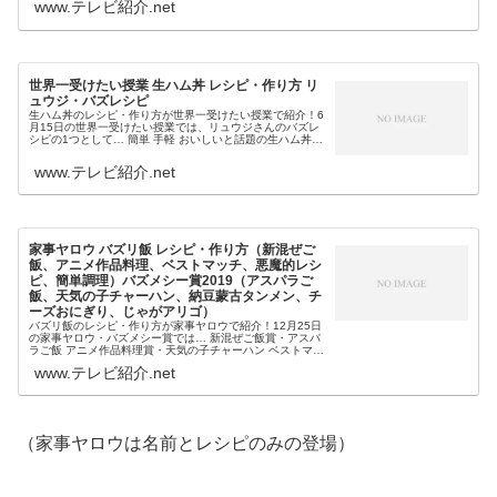
www.テレビ紹介.net
世界一受けたい授業 生ハム丼 レシピ・作り方 リ
ュウジ・バズレシピ
生ハム丼のレシピ・作り方が世界一受けたい授業で紹介！6
月15日の世界一受けたい授業では、リュウジさんのバズレ
シピの1つとして… 簡単 手軽 おいしいと話題の生ハム丼も
教えてくれます。そこで今回は、今日の世界一受けたい授
業で紹介されるバズレシ...
www.テレビ紹介.net
家事ヤロウ バズリ飯 レシピ・作り方（新混ぜご
飯、アニメ作品料理、ベストマッチ、悪魔的レシ
ピ、簡単調理）バズメシー賞2019（アスパラご
飯、天気の子チャーハン、納豆蒙古タンメン、チ
ーズおにぎり、じゃがアリゴ）
バズリ飯のレシピ・作り方が家事ヤロウで紹介！12月25日
の家事ヤロウ・バズメシー賞では… 新混ぜご飯賞・アスパ
ラご飯 アニメ作品料理賞・天気の子チャーハン ベストマッ
チ賞・納豆蒙古タンメン 悪魔的レシピ賞・悪魔のチーズお
www.テレビ紹介.net
にぎり 簡単調理賞・...
（家事ヤロウは名前とレシピのみの登場）