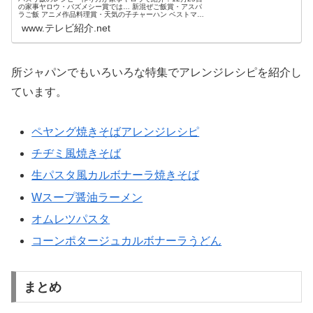
の家事ヤロウ・バズメシー賞では… 新混ぜご飯賞・アスパ
ラご飯 アニメ作品料理賞・天気の子チャーハン ベストマッ
チ賞・納豆蒙古タンメン 悪魔的レシピ賞・悪魔のチーズお
www.テレビ紹介.net
にぎり 簡単調理賞・...
所ジャパンでもいろいろな特集でアレンジレシピを紹介し
ています。
ペヤング焼きそばアレンジレシピ
チヂミ風焼きそば
生パスタ風カルボナーラ焼きそば
Wスープ醤油ラーメン
オムレツパスタ
コーンポタージュカルボナーラうどん
まとめ