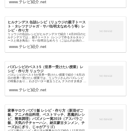
www.テレビ紹介.net
ヒルナンデス 缶詰レシピ（リュウジの親子トース
ト・タレツナジャガ・サバ缶明太なめろう等）レ
シピ・作り方
リュウジの缶詰レシピがヒルナンデスで紹介！4月20日のヒ
ルナンデスでは… 親子トースト（レンジで作るタルタルソ
ースと焼き鳥缶） サバ缶明太なめろう（ごはんのお供の無
限缶詰レシピ） タレツナジャガ（レンチン無限缶詰レシ
www.テレビ紹介.net
ピ）等、バズレシピのリュ...
バズレシピのベスト5（世界一受けたい授業）レ
シピ・作り方 リュウジ
バズレシピのベスト5が世界一受けたい授業で紹介！6月15
日の世界一受けたい授業では、リュウジさんのバズレシピ
の特集があり… わさびバター釜玉うどん ナスのすき焼き と
ろぷるチーズ卵とじ ネギ塩牛タン風しいたけ 焼肉のタレ味
の生ハム丼 チーズ...
www.テレビ紹介.net
家事ヤロウ バズリ飯 レシピ・作り方（新混ぜご
飯、アニメ作品料理、ベストマッチ、悪魔的レシ
ピ、簡単調理）バズメシー賞2019（アスパラご
飯、天気の子チャーハン、納豆蒙古タンメン、チ
ーズおにぎり、じゃがアリゴ）
バズリ飯のレシピ・作り方が家事ヤロウで紹介！12月25日