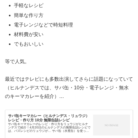
手軽なレシピ
簡単な作り方
電子レンジなどで時短料理
材料費が安い
でもおいしい
等で人気。
最近ではテレビにも多数出演してさらに話題になっていて
（ヒルナンデスでは、サバ缶・10分・電子レンジ・無水
のキーマカレーを紹介）…
サバ缶キーマカレー（ヒルナンデス・リュウジ）
レシピ・作り方 10分 無限缶詰レシピ
サバ缶キーマカレーのレシピ・作り方をリュウジがヒルナ
ンデスで紹介！4月20日のヒルナンデスの無限缶詰レシピで
は、バズレシピのリュウジが… サバ缶（水煮缶）を使った
10分でできる レンジでできる（レンチンだけ） 玉ねぎの水
分で無水でできると...