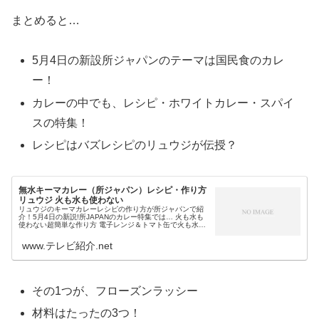
まとめると…
5月4日の新設所ジャパンのテーマは国民食のカレ
ー！
カレーの中でも、レシピ・ホワイトカレー・スパイ
スの特集！
レシピはバズレシピのリュウジが伝授？
無水キーマカレー（所ジャパン）レシピ・作り方
リュウジ 火も水も使わない
リュウジのキーマカレーレシピの作り方が所ジャパンで紹
介！5月4日の新説!所JAPANのカレー特集では… 火も水も
使わない超簡単な作り方 電子レンジ＆トマト缶で火も水も
使わない バスレシピの料理研究家・リュウジが伝授という
無水キーマカレーのレ...
www.テレビ紹介.net
その1つが、フローズンラッシー
材料はたったの3つ！