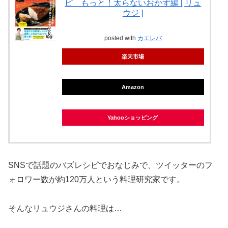
ピ もっと！太らないおかず編 [ リュ
ウジ ]
posted with
カエレバ
楽天市場
Amazon
Yahooショッピング
SNSで話題のバズレシピでおなじみで、ツイッターのフ
ォロワー数が約120万人という料理研究家です。
そんなリュウジさんの料理は…