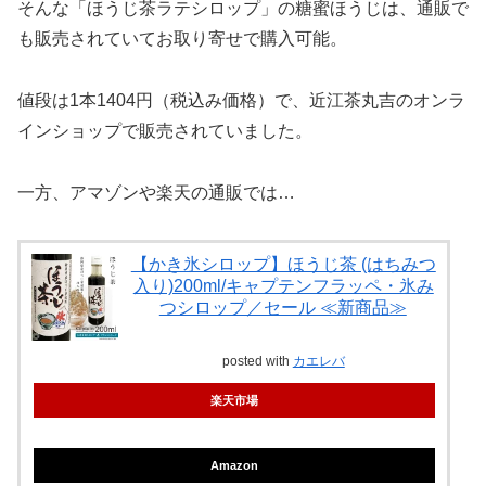
そんな「ほうじ茶ラテシロップ」の糖蜜ほうじは、通販で
も販売されていてお取り寄せで購入可能。
値段は1本1404円（税込み価格）で、近江茶丸吉のオンラ
インショップで販売されていました。
一方、アマゾンや楽天の通販では…
【かき氷シロップ】ほうじ茶 (はちみつ
入り)200ml/キャプテンフラッペ・氷み
つシロップ／セール ≪新商品≫
posted with
カエレバ
楽天市場
Amazon