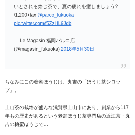
いとされる焙じ茶で、夏の疲れを癒しましょう?
\1,200+tax
@parco_fukuoka
pic.twitter.com/f5ZzHL9Jdb
— Le Magasin 福岡パルコ店
(@magasin_fukuoka)
2018年5月30日
ちなみにこの糖蜜ほうじは、丸吉の「ほうじ茶シロッ
プ」。
土山茶の栽培が盛んな滋賀県土山市にあり、創業から117
年もの歴史があるという老舗ほうじ茶専門店の近江茶・丸
吉の糖蜜ほうじで…