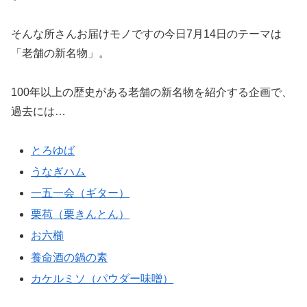
そんな所さんお届けモノですの今日7月14日のテーマは
「老舗の新名物」。
100年以上の歴史がある老舗の新名物を紹介する企画で、
過去には…
とろゆば
うなぎハム
一五一会（ギター）
栗苞（栗きんとん）
お六櫛
養命酒の鍋の素
カケルミソ（パウダー味噌）