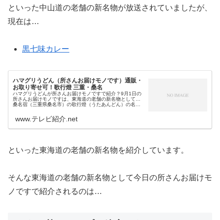
といった中山道の老舗の新名物が放送されていましたが、
現在は…
黒七味カレー
ハマグリうどん（所さんお届けモノです）通販・
お取り寄せ可！歌行燈 三重・桑名
ハマグリうどんが所さんお届けモノですで紹介？9月1日の
所さんお届けモノですは、東海道の老舗の新名物として…
桑名宿（三重県桑名市）の歌行燈（うたあんどん）の名物
天然のハマグリが真空パックで入っている お取り寄せもで
きるのハマグリうどんが紹...
www.テレビ紹介.net
といった東海道の老舗の新名物を紹介しています。
そんな東海道の老舗の新名物として今日の所さんお届けモ
ノですで紹介されるのは…