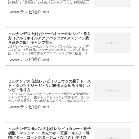
げ 豚肉（生姜焼き） ひき肉ハンバーグ キノコ 野菜等の冷
凍術や料理のレシピや作り方を教えてくれました。そこで
今回は、今日のヒルナンデ...
www.テレビ紹介.net
ヒルナンデス たけだバーベキューのレシピ・作り
方（アルミホイルアクアパッツァ&メスティン炊
き込みご飯）キャンプ芸人
たけだバーベキューのおうちキャンプレシピがヒルナンデ
スで紹介！5月15日のヒルナンデスの芸人プレゼン対決で
は… アルミホイルで作るアクアパッツァ アルミ飯盒・メス
ティンで作るサバ缶ときのこの炊き込みご飯等、キャンプ
www.テレビ紹介.net
芸人・たけだバーベキューが...
ヒルナンデス 缶詰レシピ（リュウジの親子トース
ト・タレツナジャガ・サバ缶明太なめろう等）レ
シピ・作り方
リュウジの缶詰レシピがヒルナンデスで紹介！4月20日のヒ
ルナンデスでは… 親子トースト（レンジで作るタルタルソ
ースと焼き鳥缶） サバ缶明太なめろう（ごはんのお供の無
限缶詰レシピ） タレツナジャガ（レンチン無限缶詰レシ
www.テレビ紹介.net
ピ）等、バズレシピのリュ...
ヒルナンデス 食パンのお供レシピ（カレー・柚子
胡椒・マシュマロ・めんつゆ・豆腐・キムチ・味
噌バター・コーンポタージュ・ひじき）作り方