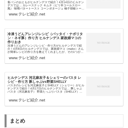
食パンのおともがヒルナンデスで紹介！4月14日のヒルナン
デスでは… カレースナック キムチ（ピリ辛コールスロー
風） 味噌バタートースト コーンポタージュ 柚子胡椒トース
ト マシュマロのせ めんつゆトースト 豆腐ごま昆布 ひじき
www.テレビ紹介.net
等、プロが使っ...
冷凍うどんアレンジレシピ（パッタイ・ナポリタ
ン・ネギ豚）作り方 ヒルナンデス 家政婦マコの
作りおき
冷凍うどんのアレンジレシピ・作り方がヒルナンデスで紹
介！4月8日のヒルナンデスでは、家政婦マコ（mako）さん
が簡単レシピの作り方を教えてくれましたが、その1つが…
ネギ豚焼うどん ナポリタン風うどん タイのパッタイ風うど
www.テレビ紹介.net
ん等、レンジで作る...
ヒルナンデス 河北麻友子＆シェリーのパスタ レ
シピ・作り方 豚しゃぶvs野菜SHELLY
パスタのレシピを河北麻友子とSHELLY（シェリー）がヒル
ナンデスで紹介！4月17日のヒルナンデスでは… 豚しゃぶ
パスタ（河北麻友子） 野菜たっぷりパスタ（SHELLY）と
いう芸能人が自宅で作るオリジナルパスタレシピの作り方
を教えてくれまし...
www.テレビ紹介.net
まとめ