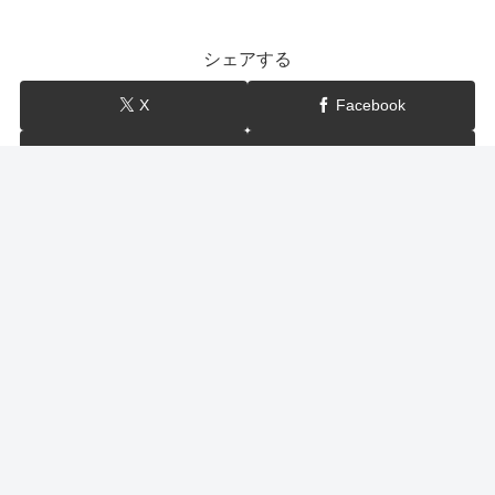
シェアする
X
Facebook
はてブ
LINE
show-BLOG
関連記事
ヒルナンデス ダイエット美女（7月28日）大豆置き換え
レシピ・柔軟・トレーニンググッズ・やり方・方法
ダイエット美女のやせた方法がヒルナンデスで紹介！7月28日のヒル
ナンデスでは… 大豆置き換え 朝4時ダイエット 柔軟や健康器具等、
30キロ～47キロやせたというダイエットのやり方を教えてくれまし
た。そこで今回は、今日のヒルナンデスで紹介され...