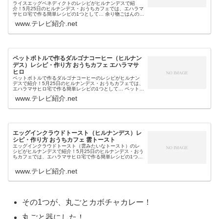
ライスエッグベネディクトのレシピがヒルナンデスで紹
介！5月25日のヒルナンデス・おうちカフェでは、エハラマ
サヒロ宅で作る簡単レシピの1つとして… 余り物ごはんの上
にのせる 電子レンジでポーチドエッグを作る 簡単ソースと
www.テレビ紹介.net
いうエッグベネディクト...
ペットボトルで作るダルゴナコーヒー（ヒルナン
デス）レシピ・作り方 おうちカフェ エハラマサ
ヒロ
ペットボトルで作るダルゴナコーヒーのレシピがヒルナン
デスで紹介！5月25日のヒルナンデス・おうちカフェでは、
エハラマサヒロ宅で作る簡単レシピの1つとして… ペットボ
トル 5分 振るだけで作るダルゴナコーヒーのレシピ・作り
www.テレビ紹介.net
方も教えてくれました...
エッグインクラウドトースト（ヒルナンデス）レ
シピ・作り方 おうちカフェ 雲トースト
エッグインクラウドトースト（雲みたいなトースト）のレ
シピがヒルナンデスで紹介！5月25日のヒルナンデス・おう
ちカフェでは、エハラマサヒロ宅で作る簡単レシピの1つと
して…エッグインクラウドトースト（雲みたいなトース
ト）のレシピ・作り方も教えて...
www.テレビ紹介.net
その1つが、丸ごとカボチャカレー！
丸ごと器にした！