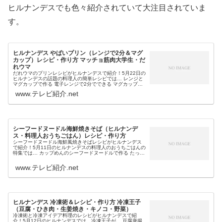
ヒルナンデスでも色々紹介されていて大注目されていま
す。
ヒルナンデス やばいプリン（レンジで2分＆マグ
カップ）レシピ・作り方 マッチョ筋肉大学生・だ
れウマ
だれウマのプリンレシピがヒルナンデスで紹介！5月22日の
ヒルナンデスの話題の料理人の簡単レシピでは… レンジと
マグカップで作る 電子レンジで2分でできる マグカップや
材料4つで作るスイーツ だれウマ（YouTube動画が人気の
www.テレビ紹介.net
マッチョ大学生...
シーフードヌードル海鮮焼きそば（ヒルナンデ
ス・料理人おうちごはん）レシピ・作り方
シーフードヌードル海鮮風焼きそばレシピがヒルナンデス
で紹介！5月11日のヒルナンデスの料理人のおうちごはんの
特集では… カップめんのシーフードヌードルで作る たった
3分でできる時短料理 中華料理の脇屋シェフが作るというシ
ーフードヌードル海鮮...
www.テレビ紹介.net
ヒルナンデス 冷凍術＆レシピ・作り方 冷凍王子
（豆腐・ひき肉・生姜焼き・キノコ・野菜）
冷凍術と冷凍アイデア料理のレシピがヒルナンデスで紹
介！5月12日のヒルナンデスでは、冷凍王子が… 豆腐唐揚