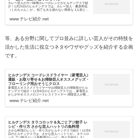
カレー芸人のサバ味噌カレーのレシピがヒルナンデスで紹
介！1月24日のヒルナンデスでは、カレー芸人・桑原和也
（くわちゃん）が… 包丁も火も使わない簡単な 1人前とい
う簡単アレンジカレー・サバ味噌カレーのレシピ・作り方
等を教えてくれました。そこ...
www.テレビ紹介.net
等、ある分野に関してプロ並みに詳しい芸人がその特技を
活かした生活に役立つネタやワザやグッズを紹介する企画
です。
ヒルナンデス コードレスドライヤー（家電芸人）
通販・お取り寄せ＆お掃除芸人オススメグッズ・
フローリング用おそうじクロス
家電芸人オススメドライヤーやお掃除芸人の掃除技がヒル
ナンデスで紹介！12月6日のヒルナンデスでは… 家電芸人
かじがやオススメのコードレスドライヤー 掃除芸人が教え
る掃除技＆フローリング用おそうじクロス等、お掃除芸人
www.テレビ紹介.net
や家電芸人がオススメする生...
ヒルナンデス タラコロッケ＆丸ごとアジ餃子 レ
シピ・作り方 さかな芸人ハットリの魚料理
さかな料理のレシピ・作り方がヒルナンデスで紹介！12月6
日のヒルナンデスでは、さかな芸人ハットリが… タラコロ
ッケ アジ餃子という魚料理のレシピ・作り方紹介しまし