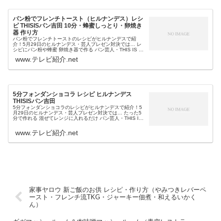
パン粉でフレンチトースト（ヒルナンデス）レシ
ピ THISISパン吉田 10分・蜂蜜しっとり・卵焼き
器 作り方
パン粉でフレンチトーストのレシピがヒルナンデスで紹
介！5月29日のヒルナンデス・芸人プレゼン対決では… レ
シピにパン粉や蜂蜜 卵焼き器で作る パン芸人・THIS IS パ
ン吉田が伝授 シットリ＆染み込みやすい時短というパン粉
www.テレビ紹介.net
フレンチトースト...
5分フォンダンショコラ レシピ ヒルナンデス
THISISパン吉田
5分フォンダンショコラのレシピがヒルナンデスで紹介！5
月29日のヒルナンデス・芸人プレゼン対決では… たった5
分で作れる 混ぜてレンジに入れるだけ パン芸人・THIS IS
パン吉田が伝授という5分フォンダンショコラも教えてくれ
ました。そこ...
www.テレビ紹介.net
家事ヤロウ 新ご飯のお供 レシピ・作り方（やみつきレバーペ
ースト・フレンチ流TKG・ジャーキー佃煮・和えるいかく
ん）