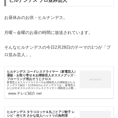
ヒルナンデス プロ並み芸人
お昼休みのお供・ヒルナンデス。
月曜～金曜のお昼の時間に放送されています。
そんなヒルナンデスの今日2月28日のテーマの1つが「プ
ロ並み芸人」。
ヒルナンデス コードレスドライヤー（家電芸人）
通販・お取り寄せ＆お掃除芸人オススメグッズ・
フローリング用おそうじクロス
家電芸人オススメドライヤーやお掃除芸人の掃除技がヒル
ナンデスで紹介！12月6日のヒルナンデスでは… 家電芸人
かじがやオススメのコードレスドライヤー 掃除芸人が教え
る掃除技＆フローリング用おそうじクロス等、お掃除芸人
www.テレビ紹介.net
や家電芸人がオススメする生...
ヒルナンデス タラコロッケ＆丸ごとアジ餃子 レ
シピ・作り方 さかな芸人ハットリの魚料理