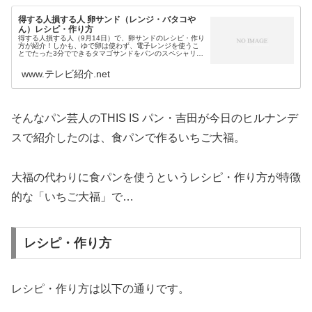
得する人損する人 卵サンド（レンジ・バタコや
ん）レシピ・作り方
得する人損する人（9月14日）で、卵サンドのレシピ・作り
方が紹介！しかも、ゆで卵は使わず、電子レンジを使うこ
とでたった3分でできるタマゴサンドをパンのスペシャリス
ト・バタコやんが披露しました。そこで今回は、今日の得
損の坂上忍の得ワザ損ワザで...
www.テレビ紹介.net
そんなパン芸人のTHIS IS パン・吉田が今日のヒルナンデ
スで紹介したのは、食パンで作るいちご大福。
大福の代わりに食パンを使うというレシピ・作り方が特徴
的な「いちご大福」で…
レシピ・作り方
レシピ・作り方は以下の通りです。