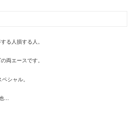
得する人損する人。
ズの両エースです。
スペシャル。
他…