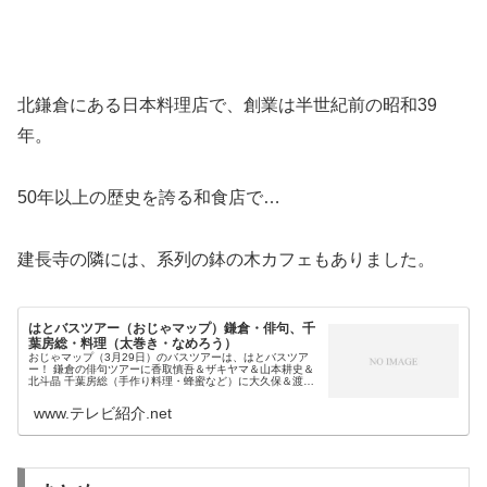
北鎌倉にある日本料理店で、創業は半世紀前の昭和39
年。
50年以上の歴史を誇る和食店で…
建長寺の隣には、系列の鉢の木カフェもありました。
はとバスツアー（おじゃマップ）鎌倉・俳句、千
葉房総・料理（太巻き・なめろう）
おじゃマップ（3月29日）のバスツアーは、はとバスツア
ー！ 鎌倉の俳句ツアーに香取慎吾＆ザキヤマ＆山本耕史＆
北斗晶 千葉房総（手作り料理・蜂蜜など）に大久保＆渡辺
直美＆永野芽郁が向かい、日帰りのコスパ抜群（1万円以
下）の激安・人気バスツアー...
www.テレビ紹介.net