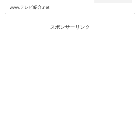
出張です。（鉄腕ダッシュの最新の出張ダッシュ村は、1月
12日放送・宮城の巨大パプ...
www.テレビ紹介.net
スポンサーリンク