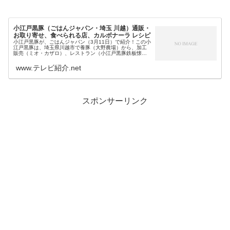
小江戸黒豚（ごはんジャパン・埼玉 川越）通販・
お取り寄せ、食べられる店、カルボナーラ レシピ
小江戸黒豚が、ごはんジャパン（3月11日）で紹介！この小
江戸黒豚は、埼玉県川越市で養豚（大野農場）から、加工
販売（ミオ・カザロ）、レストラン（小江戸黒豚鉄板懐石
オオノ）まで一貫して行う生産者が育てるブランド豚です
が…今日のごはんジャパンでは...
www.テレビ紹介.net
スポンサーリンク