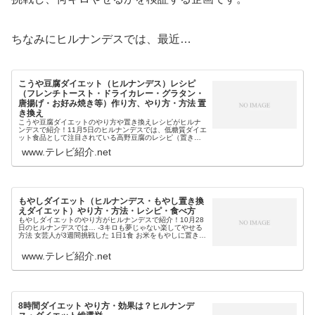
ちなみにヒルナンデスでは、最近…
こうや豆腐ダイエット（ヒルナンデス）レシピ
（フレンチトースト・ドライカレー・グラタン・
唐揚げ・お好み焼き等）作り方、やり方・方法 置
き換え
こうや豆腐ダイエットのやり方や置き換えレシピがヒルナ
ンデスで紹介！11月5日のヒルナンデスでは、低糖質ダイエ
ット食品として注目されている高野豆腐のレシピ（置き換
えレシピ）の… ポテトサラダ 唐揚げ ドライカレー パン
www.テレビ紹介.net
（トースト） サンドイッ...
もやしダイエット（ヒルナンデス・もやし置き換
えダイエット）やり方・方法・レシピ・食べ方
もやしダイエットのやり方がヒルナンデスで紹介！10月28
日のヒルナンデスでは… -3キロも夢じゃない楽してやせる
方法 女芸人が3週間挑戦した 1日1食 お米をもやしに置き換
えるだけ 他の食事やお酒もとってOKという「もやしダイエ
ット」が紹介...
www.テレビ紹介.net
8時間ダイエット やり方・効果は？ヒルナンデ