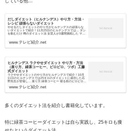
している他…
だしダイエット（ヒルナンデス）やり方・方法・
レシピ 頑張らないダイエット
やせるだしダイエットのやり方がヒルナンデスの頑張らな
いダイエットで紹介！11月25日のヒルナンデスでは… ダシ
を飲むだけ 噂のダイエット法 女芸人が3週間挑戦した マイ
ナス3kgも夢じゃないと紹介される「だしダイエット」が紹
介されました。そ...
www.テレビ紹介.net
ヒルナンデス ラクやせダイエット やり方・方法
（座り方、緑茶コーヒー、ピロピロ、ツボ）工藤
式ダイエット
ラクやせダイエットのやり方がヒルナンデスで紹介！10月
11日のヒルナンデスでは25キロのダイエットに成功した石
野先生が登場し… 座り方 緑茶コーヒー 寝る前のピロピロと
いう3つの工藤式ラク痩せダイエット法の他… ダイエットに
www.テレビ紹介.net
効くツボを紹介し...
多くのダイエット法を紹介し書籍化しています。
特に緑茶コーヒーダイエットは自ら実践し、25キロも痩
せたというダイエット法。