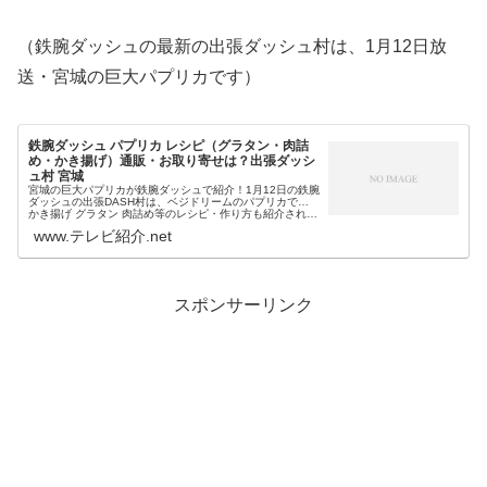
（鉄腕ダッシュの最新の出張ダッシュ村は、1月12日放
送・宮城の巨大パプリカです）
鉄腕ダッシュ パプリカ レシピ（グラタン・肉詰
め・かき揚げ）通販・お取り寄せは？出張ダッシ
ュ村 宮城
宮城の巨大パプリカが鉄腕ダッシュで紹介！1月12日の鉄腕
ダッシュの出張DASH村は、ベジドリームのパプリカで…
かき揚げ グラタン 肉詰め等のレシピ・作り方も紹介されま
す。そこで今回は、今日の鉄腕ダッシュ村で紹介されたパ
www.テレビ紹介.net
プリカレシピの作り方...
スポンサーリンク