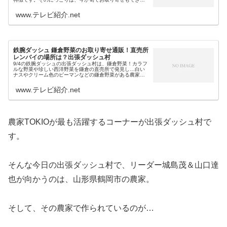
山口果樹園の梨も通販で販売されています！（鉄腕ダッシ
ュの最新の出張ダッシュ村は...
www.テレビ紹介.net
鉄腕ダッシュ 鎌倉野菜のお取り寄せ通販！直売所
レンバイの場所は？出張ダッシュ村
9/4の鉄腕ダッシュの出張ダッシュ村は、鎌倉野菜！カラフ
ルな野菜や珍しい西洋野菜を鎌倉の直売所で発見し…白い
ナスやクリーム色のピーマンなどの鎌倉野菜がある農家へ
出張です。（鉄腕ダッシュの最新の出張ダッシュ村は、1月
12日放送・宮城の巨大パプ...
www.テレビ紹介.net
農家TOKIOが最も活躍するコーナーが出張ダッシュ村で
す。
そんな今日の出張ダッシュ村で、リーダー城島茂＆山口達
也が向かうのは、山形県鶴岡市の農家。
そして、その農家で作られているのが…