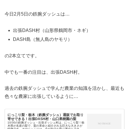
今日2月5日の鉄腕ダッシュは…
出張DASH村（山形県鶴岡市・ネギ）
DASH島（無人島のヤモリ）
の2本立てです。
中でも一番の注目は、出張DASH村。
過去の鉄腕ダッシュで学んだ農業の知識を活かし、最近も
色々な農家に出張しているように…
にっこり梨・栃木（鉄腕ダッシュ）通販でお取り
寄せできる！出張DASH村・山口果樹園の梨
10/30の鉄腕ダッシュ・出張ダッシュ村は、にっこり梨！栃
木県が名産の梨で、梨の革命と紹介される巨大な大きさが
特徴です。そのにっこりは、今が旬でお取り寄せもでき…