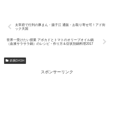
太宰府で行列の豚まん・揚子江 通販・お取り寄せ可！アド街
ック天国
世界一受けたい授業 アボカドとトマトのオリーブオイル鍋
（血液サラサラ鍋）のレシピ・作り方＆症状別鍋料理2017
鉄腕DASH
スポンサーリンク