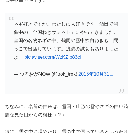
雪中軟白ネギです。
ネギ好きですか。わたしは大好きです。酒田で開
催中の「全国ねぎサミット」にやってきました。
全国の名物ネギの中、鶴岡の雪中軟白ねぎも、隅
っこで出店しています。浅漬の試食もありました
よ。
pic.twitter.com/WzKZlb83cl
— つろおがNOW (@trok_trok)
2015年10月31日
ちなみに、名前の由来は、雪国・山形の雪やネギの白い綺
麗な見た目からの模様（？）
特に、雪の中に埋めたり、雪の中で育っているというわけ