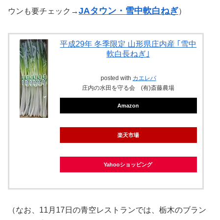
JAタウン・雪中軟白ねぎ
ウンも要チェック→
）
平成29年 冬季限定 山形県庄内産 ｢雪中
軟白長ねぎ｣
posted with
カエレバ
庄内の水田を守る会 (有)斎藤農場
Amazon
楽天市場
Yahooショッピング
（なお、11月17日の青空レストランでは、栃木のブラン