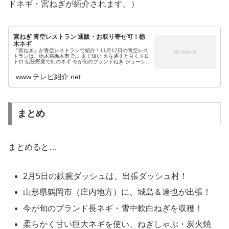
ドネギ・宮ねぎが紹介されます。）
宮ねぎ 青空レストラン 通販・お取り寄せ可！栃
木ネギ
「宮ねぎ」が青空レストランで紹介！11月17日の青空レス
トランは、栃木県栃木市で… 太く短い 火を通すと甘くトロ
トロ 伝統野菜で幻のネギ 今が旬のブランドねぎ ジューシー
な旨味という宮ねぎ（みやねぎ）が紹介され、肉詰め・天
ぷら・チャーハン等...
www.テレビ紹介.net
まとめ
まとめると…
2月5日の鉄腕ダッシュは、出張ダッシュ村！
山形県鶴岡市（庄内地方）に、城島＆達也が出張！
今が旬のブランド長ネギ・雪中軟白ねぎを収穫！
柔らかく甘い巨大ネギを使い、ねぎしゃぶ・炭火焼