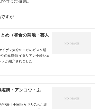
生が行った授業。
鍋ですが…
鍋まとめ（和食の菊池・芸人
！ サイゲン大介のエビのビスク鍋
つやの豆腐鍋 イタリアン小崎シェ
メが紹介されました...
鶏塩麹・アンコウ・ふ
5が登場！全国地方で人気のお取