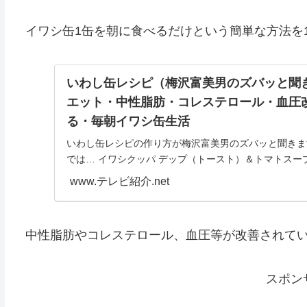
イワシ缶1缶を朝に食べるだけという簡単な方法を
いわし缶レシピ（梅沢富美男のズバッと聞
エット・中性脂肪・コレステロール・血圧
る・毎朝イワシ缶生活
いわし缶レシピの作り方が梅沢富美男のズバッと聞きま
では… イワシクッパ デップ（トースト）＆トマトスープ
んかけ豆腐 おろしポン酢 パスタサラダ等、電子レンジ等
www.テレビ紹介.net
中性脂肪やコレステロール、血圧等が改善されて
スポン