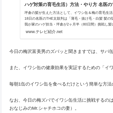
ハゲ対策の育毛生活）方法・やり方 名医の
坪倉の髪が生えた方法として、イワシ缶＆梅の育毛生活
18日の名医のTHE太鼓判は「薄毛・抜け毛・白髪 髪
我が家のハゲ担当・坪倉が2ヶ月半（80日間）挑戦し髪の
www.テレビ紹介.net
今日の梅沢富美男のズバッと聞きますでは、サバ
また、イワシ缶の健康効果を実証するための「イ
毎朝1缶のイワシ缶を食べるだけという簡単な方法
なお、今日の梅ズバでイワシ缶生活に挑戦するの
おなじみのMr.シャチホコの妻）。